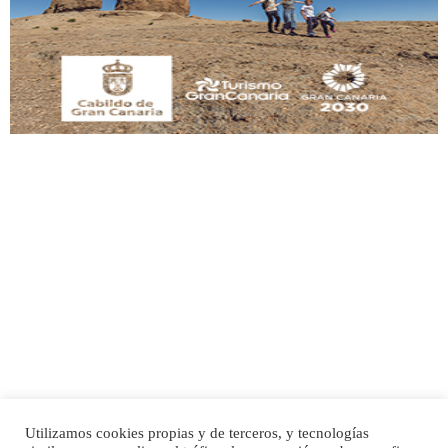
Este gato macho ha aparecido en la calle hace menos de un mes, es muy
manso y extremadamente cari...
Leales.org » Gran Canaria
|
9.7.2025
Adopción urgente
Busco adopción responsable para mi perra. Pastor alemán, hembra, 4 años. Por
motivos personales ...
Leales.org » Gran Canaria
|
6.7.2025
Utilizamos cookies propias y de terceros, y tecnologías
SHIBA PERDIDO AVDA JOSE MESA Y LOPEZ