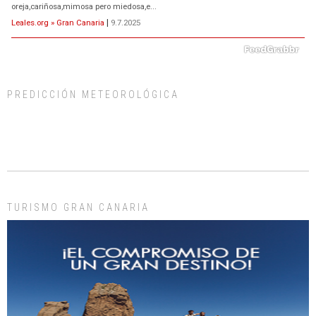
oreja,cariñosa,mimosa pero miedosa,e...
Leales.org » Gran Canaria
|
9.7.2025
PREDICCIÓN METEOROLÓGICA
ADOPCIÓN URGENTE GATA TEROR GRAN CANARIA
El ayuntamiento se va a llevar a Los Gatos callejeros de la zona los próximos
días, ella incluida...
Leales.org » Gran Canaria
|
9.7.2025
TURISMO GRAN CANARIA
Gato manso encontrado