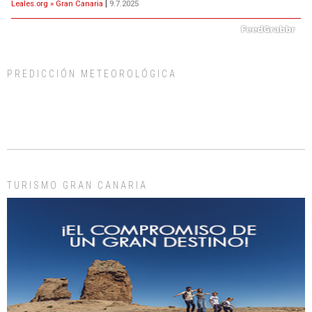
Leales.org » Gran Canaria
|
9.7.2025
PREDICCIÓN METEOROLÓGICA
Gato manso encontrado
Este gato macho ha aparecido en la calle hace menos de un mes, es muy
manso y extremadamente cari...
Leales.org » Gran Canaria
|
9.7.2025
TURISMO GRAN CANARIA
Adopción urgente
Busco adopción responsable para mi perra. Pastor alemán, hembra, 4 años. Por
motivos personales ...