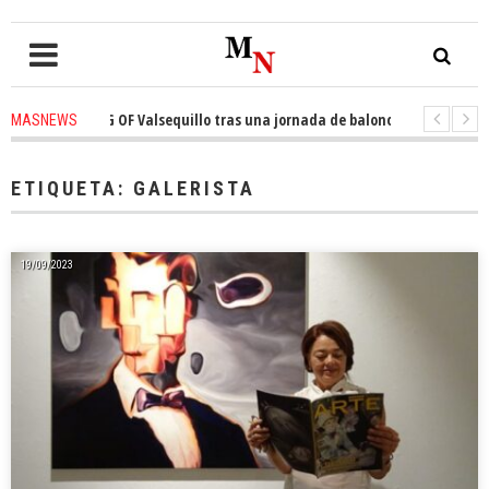
de THE KING OF Valsequillo tras una jornada de baloncesto urbano de máx
MASNEWS
solo policía cubre 30 kilómetros de costa en San Bartolomé de Tirajana
ETIQUETA:
GALERISTA
19/09/2023