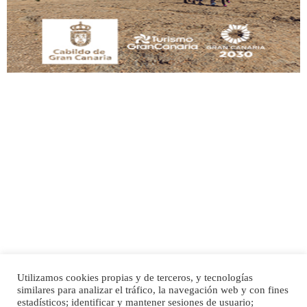
Leales.org » Gran Canaria
|
9.7.2025
Adopción urgente
Busco adopción responsable para mi perra. Pastor alemán, hembra, 4 años. Por
motivos personales ...
Leales.org » Gran Canaria
|
6.7.2025
Utilizamos cookies propias y de terceros, y tecnologías
SHIBA PERDIDO AVDA JOSE MESA Y LOPEZ
similares para analizar el tráfico, la navegación web y con fines
PERRO MACHO RAZA SHIBA CON MICROCHIP PERDIDO HOY 06/07/2025 ZONA
Inicio
Publicidad
Política de privacidad
estadísticos; identificar y mantener sesiones de usuario;