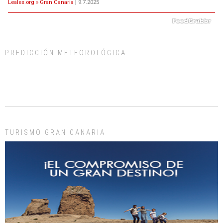
Leales.org » Gran Canaria
|
9.7.2025
PREDICCIÓN METEOROLÓGICA
ADOPCIÓN URGENTE GATA TEROR GRAN CANARIA
El ayuntamiento se va a llevar a Los Gatos callejeros de la zona los próximos
días, ella incluida...
Leales.org » Gran Canaria
|
9.7.2025
TURISMO GRAN CANARIA
Gato manso encontrado
Este gato macho ha aparecido en la calle hace menos de un mes, es muy
manso y extremadamente cari...