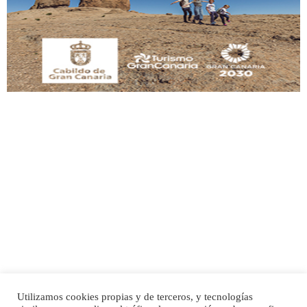
Este gato macho ha aparecido en la calle hace menos de un mes, es muy
manso y extremadamente cari...
Leales.org » Gran Canaria
|
9.7.2025
Adopción urgente
Busco adopción responsable para mi perra. Pastor alemán, hembra, 4 años. Por
motivos personales ...
Leales.org » Gran Canaria
|
6.7.2025
Utilizamos cookies propias y de terceros, y tecnologías
SHIBA PERDIDO AVDA JOSE MESA Y LOPEZ