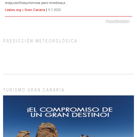
oreja,cariñosa,mimosa pero miedosa,e...
Leales.org » Gran Canaria
|
9.7.2025
PREDICCIÓN METEOROLÓGICA
ADOPCIÓN URGENTE GATA TEROR GRAN CANARIA
El ayuntamiento se va a llevar a Los Gatos callejeros de la zona los próximos
días, ella incluida...
Leales.org » Gran Canaria
|
9.7.2025
TURISMO GRAN CANARIA
Gato manso encontrado