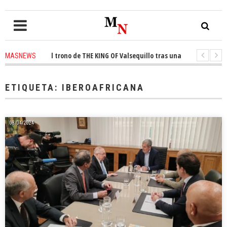
onquista el trono de THE KING OF Valsequillo tras una jornada de balonce
MASNEWS
 denuncian que un solo policía cubre 30 kilómetros de costa en San Bartol
ETIQUETA:
IBEROAFRICANA
08/04/2024