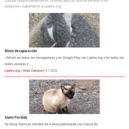
cuídale responsablemente. Difunde aquí un animal perdido o en
adopción, subiéndolo a Leales.org
Minni desaparecido
» Míralo en todos los navegadores y en Google Play con Leales.org o en todas las
redes sociales c...
Leales.org » Gran Canaria
|
9.7.2025
Siami Perdida
Se llama Siami,es hembra de 4 años,esterilizada con marca de