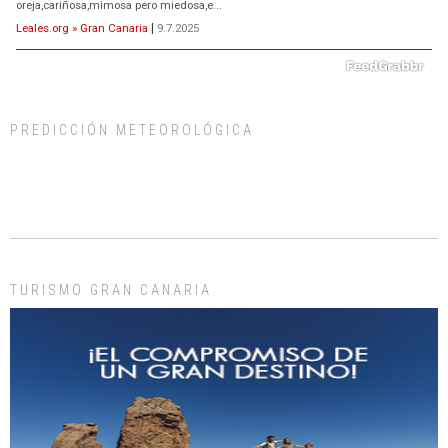
oreja,cariñosa,mimosa pero miedosa,e...
Leales.org » Gran Canaria
|
9.7.2025
PREDICCIÓN METEOROLÓGICA
ADOPCIÓN URGENTE GATA TEROR GRAN CANARIA
El ayuntamiento se va a llevar a Los Gatos callejeros de la zona los próximos
días, ella incluida...
Leales.org » Gran Canaria
|
9.7.2025
TURISMO GRAN CANARIA
Gato manso encontrado
Este gato macho ha aparecido en la calle hace menos de un mes, es muy