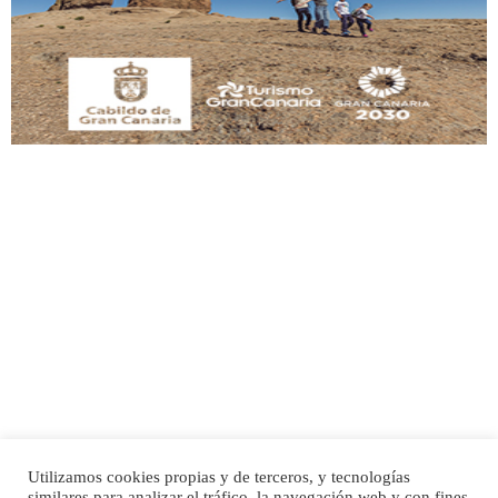
manso y extremadamente cari...
Leales.org » Gran Canaria
|
9.7.2025
Adopción urgente
Busco adopción responsable para mi perra. Pastor alemán, hembra, 4 años. Por
motivos personales ...
Leales.org » Gran Canaria
|
6.7.2025
Utilizamos cookies propias y de terceros, y tecnologías
SHIBA PERDIDO AVDA JOSE MESA Y LOPEZ
similares para analizar el tráfico, la navegación web y con fines