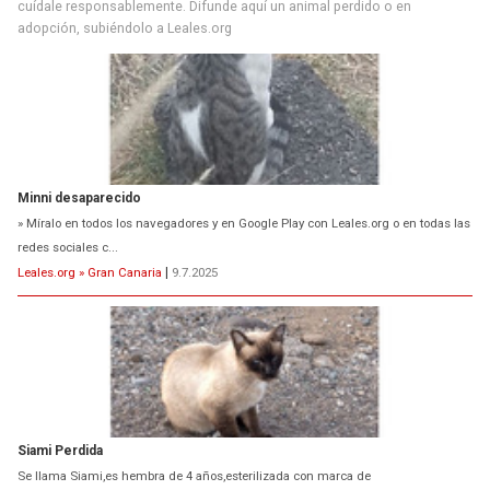
Minni desaparecido
cuídale responsablemente. Difunde aquí un animal perdido o en
» Míralo en todos los navegadores y en Google Play con Leales.org o en todas las
adopción, subiéndolo a Leales.org
redes sociales c...
Leales.org » Gran Canaria
|
9.7.2025
Siami Perdida
Se llama Siami,es hembra de 4 años,esterilizada con marca de
oreja,cariñosa,mimosa pero miedosa,e...
Leales.org » Gran Canaria
|
9.7.2025