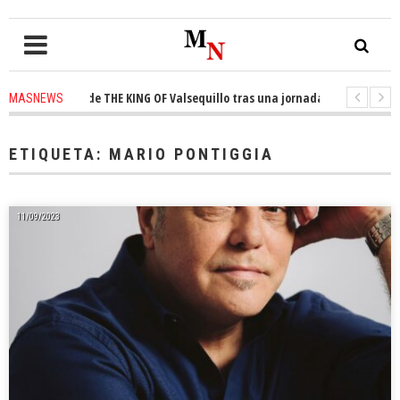
a el trono de THE KING OF Valsequillo tras una jornada de baloncesto urb
MASNEWS
ian que un solo policía cubre 30 kilómetros de costa en San Bartolomé de 
ETIQUETA:
MARIO PONTIGGIA
11/09/2023