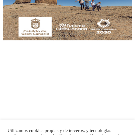
Adopción urgente
Busco adopción responsable para mi perra. Pastor alemán, hembra, 4 años. Por
motivos personales ...
Leales.org » Gran Canaria
|
6.7.2025
SHIBA PERDIDO AVDA JOSE MESA Y LOPEZ
PERRO MACHO RAZA SHIBA CON MICROCHIP PERDIDO HOY 06/07/2025 ZONA
MESA Y LOPEZ. ES MUY ASUSTADIZO
Leales.org » Gran Canaria
|
6.7.2025
Utilizamos cookies propias y de terceros, y tecnologías