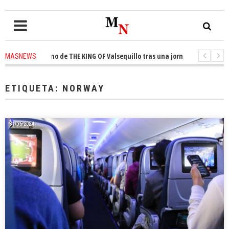
sta el trono de THE KING OF Valsequillo tras una jornada de baloncesto 
MASNEWS
ncian que un solo policía cubre 30 kilómetros de costa en San Bartolomé d
ETIQUETA:
NORWAY
31/05/2024