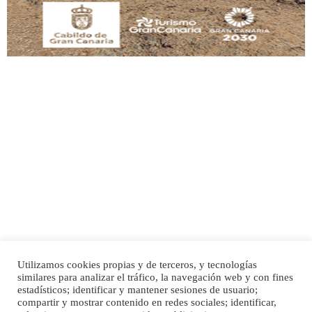
Adopción urgente
Busco adopción responsable para mi perra. Pastor alemán, hembra, 4 años. Por
motivos personales ...
Leales.org » Gran Canaria
|
6.7.2025
Utilizamos cookies propias y de terceros, y tecnologías
SHIBA PERDIDO AVDA JOSE MESA Y LOPEZ
similares para analizar el tráfico, la navegación web y con fines
PERRO MACHO RAZA SHIBA CON MICROCHIP PERDIDO HOY 06/07/2025 ZONA
Inicio
Publicidad
Política de privacidad
estadísticos; identificar y mantener sesiones de usuario;
MESA Y LOPEZ. ES MUY ASUSTADIZO
compartir y mostrar contenido en redes sociales; identificar,
Aviso Legal
Cláusula de Cookies