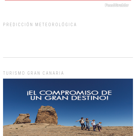
PREDICCIÓN METEOROLÓGICA
ADOPCIÓN URGENTE GATA TEROR GRAN CANARIA
El ayuntamiento se va a llevar a Los Gatos callejeros de la zona los próximos
días, ella incluida...
Leales.org » Gran Canaria
|
9.7.2025
TURISMO GRAN CANARIA
Gato manso encontrado
Este gato macho ha aparecido en la calle hace menos de un mes, es muy
manso y extremadamente cari...
Leales.org » Gran Canaria
|
9.7.2025