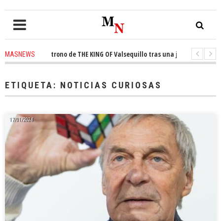
nquista el trono de THE KING OF Valsequillo tras una jornada de balonces
MASNEWS
denuncian que un solo policía cubre 30 kilómetros de costa en San Bartolo
ETIQUETA:
NOTICIAS CURIOSAS
17/01/2024