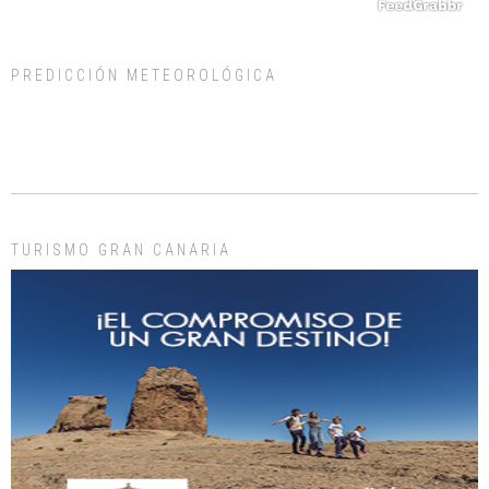
PREDICCIÓN METEOROLÓGICA
ADOPCIÓN URGENTE GATA TEROR GRAN CANARIA
El ayuntamiento se va a llevar a Los Gatos callejeros de la zona los próximos
días, ella incluida...
Leales.org » Gran Canaria
|
9.7.2025
TURISMO GRAN CANARIA
Gato manso encontrado
Este gato macho ha aparecido en la calle hace menos de un mes, es muy
manso y extremadamente cari...
Leales.org » Gran Canaria
|
9.7.2025