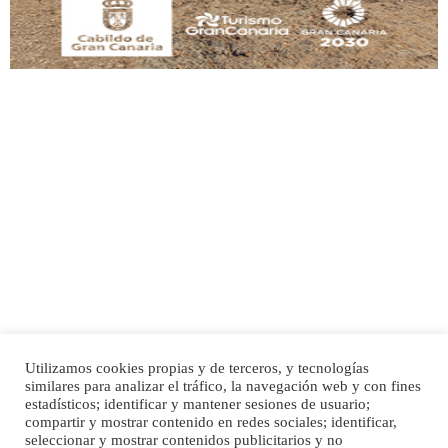
Adopción urgente
Busco adopción responsable para mi perra. Pastor alemán, hembra, 4 años. Por
motivos personales ...
Leales.org » Gran Canaria
|
6.7.2025
Utilizamos cookies propias y de terceros, y tecnologías
SHIBA PERDIDO AVDA JOSE MESA Y LOPEZ
similares para analizar el tráfico, la navegación web y con fines
PERRO MACHO RAZA SHIBA CON MICROCHIP PERDIDO HOY 06/07/2025 ZONA
Inicio
Publicidad
Política de privacidad
estadísticos; identificar y mantener sesiones de usuario;
MESA Y LOPEZ. ES MUY ASUSTADIZO
compartir y mostrar contenido en redes sociales; identificar,
Aviso Legal
Cláusula de Cookies
seleccionar y mostrar contenidos publicitarios y no
Leales.org » Gran Canaria
|
6.7.2025