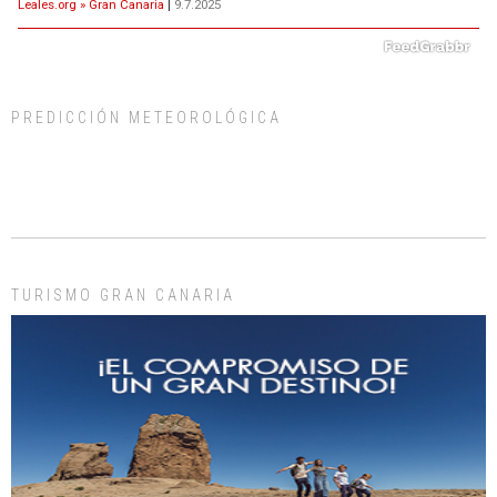
Leales.org » Gran Canaria
|
9.7.2025
PREDICCIÓN METEOROLÓGICA
ADOPCIÓN URGENTE GATA TEROR GRAN CANARIA
El ayuntamiento se va a llevar a Los Gatos callejeros de la zona los próximos
días, ella incluida...
Leales.org » Gran Canaria
|
9.7.2025
TURISMO GRAN CANARIA
Gato manso encontrado
Este gato macho ha aparecido en la calle hace menos de un mes, es muy
manso y extremadamente cari...