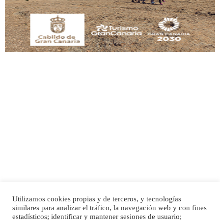
Leales.org » Gran Canaria
|
9.7.2025
Adopción urgente
Busco adopción responsable para mi perra. Pastor alemán, hembra, 4 años. Por
motivos personales ...
Leales.org » Gran Canaria
|
6.7.2025
Utilizamos cookies propias y de terceros, y tecnologías
SHIBA PERDIDO AVDA JOSE MESA Y LOPEZ
similares para analizar el tráfico, la navegación web y con fines
PERRO MACHO RAZA SHIBA CON MICROCHIP PERDIDO HOY 06/07/2025 ZONA
Inicio
Publicidad
Política de privacidad
estadísticos; identificar y mantener sesiones de usuario;