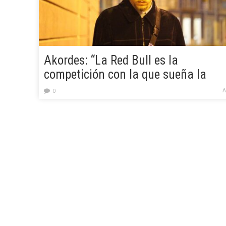
Akordes: “La Red Bull es la
competición con la que sueña la
mayoría de gente que empieza en la
A
0
batallas de gallos”