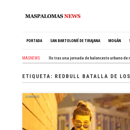
PORTADA
SAN BARTOLOMÉ DE TIRAJANA
MOGÁN
de THE KING OF Valsequillo tras una jornada de baloncesto urbano de máx
MASNEWS
el 38% de su consumo con 234 paneles solares
ETIQUETA:
REDBULL BATALLA DE LO
21/09/2023