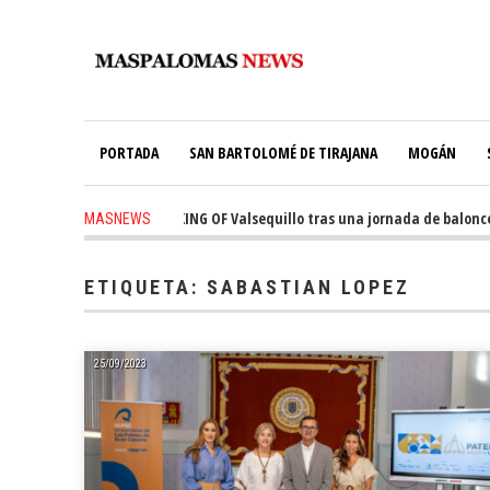
PORTADA
SAN BARTOLOMÉ DE TIRAJANA
MOGÁN
quista el trono de THE KING OF Valsequillo tras una jornada de baloncest
MASNEWS
ETIQUETA:
SABASTIAN LOPEZ
25/09/2023