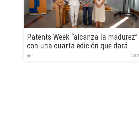
Patents Week “alcanza la madurez”
con una cuarta edición que dará
visibilidad a la transferencia de la
CULT
0
investigación de calidad