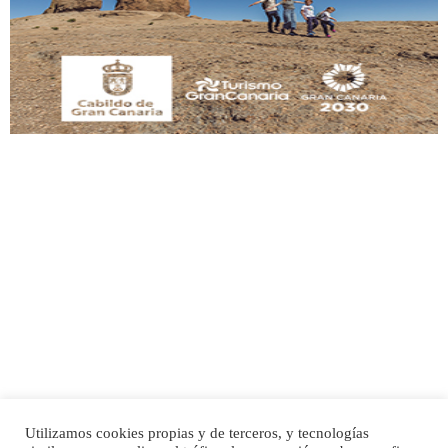
Este gato macho ha aparecido en la calle hace menos de un mes, es muy
manso y extremadamente cari...
Leales.org » Gran Canaria
|
9.7.2025
Adopción urgente
Busco adopción responsable para mi perra. Pastor alemán, hembra, 4 años. Por
motivos personales ...
Leales.org » Gran Canaria
|
6.7.2025
Utilizamos cookies propias y de terceros, y tecnologías
SHIBA PERDIDO AVDA JOSE MESA Y LOPEZ