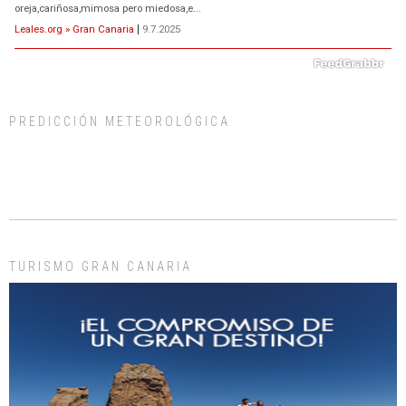
oreja,cariñosa,mimosa pero miedosa,e...
Leales.org » Gran Canaria
|
9.7.2025
PREDICCIÓN METEOROLÓGICA
ADOPCIÓN URGENTE GATA TEROR GRAN CANARIA
El ayuntamiento se va a llevar a Los Gatos callejeros de la zona los próximos
días, ella incluida...
Leales.org » Gran Canaria
|
9.7.2025
TURISMO GRAN CANARIA
Gato manso encontrado