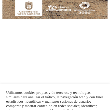
Adopción urgente
Busco adopción responsable para mi perra. Pastor alemán, hembra, 4 años. Por
motivos personales ...
Leales.org » Gran Canaria
|
6.7.2025
Utilizamos cookies propias y de terceros, y tecnologías
SHIBA PERDIDO AVDA JOSE MESA Y LOPEZ
similares para analizar el tráfico, la navegación web y con fines
PERRO MACHO RAZA SHIBA CON MICROCHIP PERDIDO HOY 06/07/2025 ZONA
Inicio
Publicidad
Política de privacidad
estadísticos; identificar y mantener sesiones de usuario;
MESA Y LOPEZ. ES MUY ASUSTADIZO
compartir y mostrar contenido en redes sociales; identificar,
Aviso Legal
Cláusula de Cookies