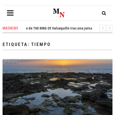
 trono de THE KING OF Valsequillo tras una jornada de baloncesto urbano 
MASNEWS
que un solo policía cubre 30 kilómetros de costa en San Bartolomé de Tira
ETIQUETA:
TIEMPO
01/09/2025