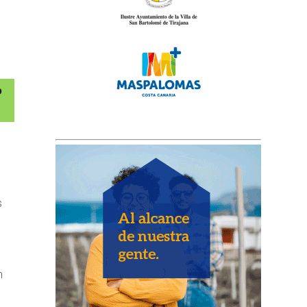
s
é
n