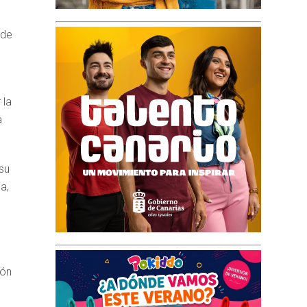
 de
 la
a
su
a,
ión