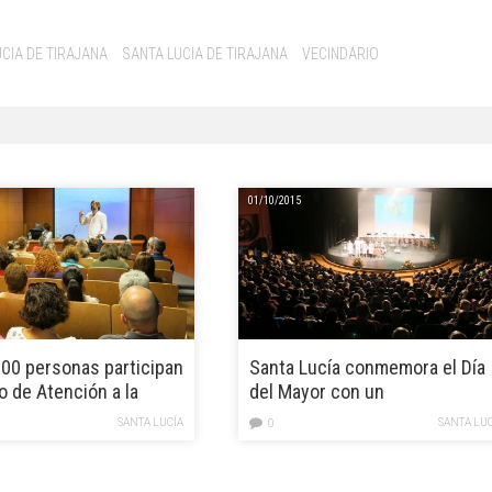
UCIA DE TIRAJANA
SANTA LUCIA DE TIRAJANA
VECINDARIO
01/10/2015
00 personas participan
Santa Lucía conmemora el Día
o de Atención a la
del Mayor con un
ad
hermanamiento y una gala
SANTA LUCÍA
SANTA LU
0