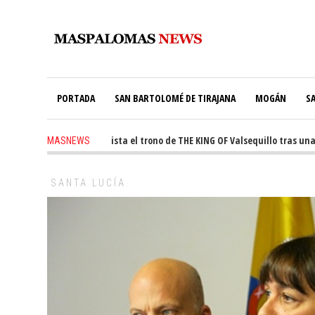
PORTADA
SAN BARTOLOMÉ DE TIRAJANA
MOGÁN
S
-
Ale Martín conquista el trono de THE KING OF Valsequillo tras una jor
MASNEWS
SANTA LUCÍA