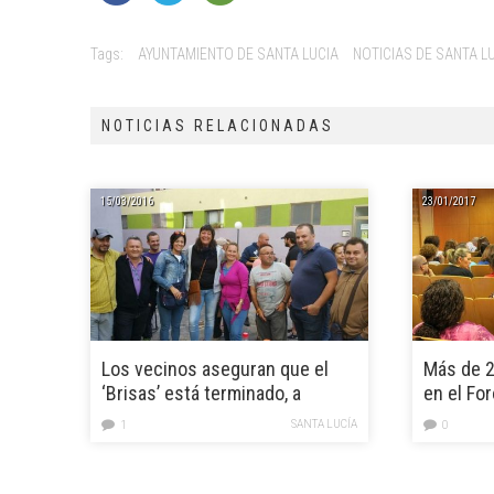
Tags:
AYUNTAMIENTO DE SANTA LUCIA
NOTICIAS DE SANTA L
NOTICIAS RELACIONADAS
15/03/2016
23/01/2017
Los vecinos aseguran que el
Más de 2
‘Brisas’ está terminado, a
en el For
expensas del Ayuntamiento
Diversid
SANTA LUCÍA
1
0