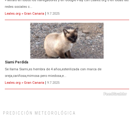
Siami Perdida
Se llama Siami,es hembra de 4 años,esterilizada con marca de
oreja,cariñosa,mimosa pero miedosa,e...
Leales.org » Gran Canaria
|
9.7.2025
ADOPCIÓN URGENTE GATA TEROR GRAN CANARIA
El ayuntamiento se va a llevar a Los Gatos callejeros de la zona los próximos
días, ella incluida...
Leales.org » Gran Canaria
|
9.7.2025
PREDICCIÓN METEOROLÓGICA