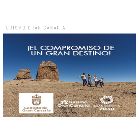
Gato manso encontrado
TURISMO GRAN CANARIA
Este gato macho ha aparecido en la calle hace menos de un mes, es muy
manso y extremadamente cari...
Leales.org » Gran Canaria
|
9.7.2025
Adopción urgente
Busco adopción responsable para mi perra. Pastor alemán, hembra, 4 años. Por
motivos personales ...
Leales.org » Gran Canaria
|
6.7.2025