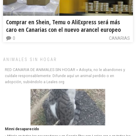
Comprar en Shein, Temu o AliExpress será más
caro en Canarias con el nuevo arancel europeo
0
CANARIAS
ANIMALES SIN HOGAR
RED CANARIA DE ANIMALES SIN HOGAR » Adopta, no le abandones y
cuídale responsablemente. Difunde aquí un animal perdido o en
adopción, subiéndolo a Leales.org
Minni desaparecido
» Míralo en todos los navegadores y en Google Play con Leales.org o en todas las
redes sociales c...
Leales.org » Gran Canaria
|
9.7.2025