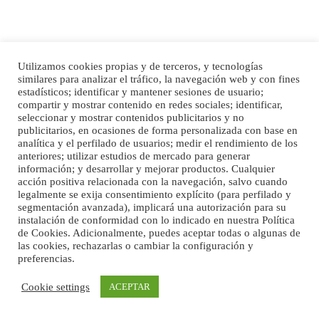
SHIBA PERDIDO AVDA JOSE MESA Y LOPEZ
Utilizamos cookies propias y de terceros, y tecnologías
similares para analizar el tráfico, la navegación web y con fines
PERRO MACHO RAZA SHIBA CON MICROCHIP PERDIDO HOY 06/07/2025 ZONA
estadísticos; identificar y mantener sesiones de usuario;
MESA Y LOPEZ. ES MUY ASUSTADIZO
compartir y mostrar contenido en redes sociales; identificar,
Leales.org » Gran Canaria
|
6.7.2025
seleccionar y mostrar contenidos publicitarios y no
publicitarios, en ocasiones de forma personalizada con base en
analítica y el perfilado de usuarios; medir el rendimiento de los
anteriores; utilizar estudios de mercado para generar
información; y desarrollar y mejorar productos. Cualquier
acción positiva relacionada con la navegación, salvo cuando
Inicio
Publicidad
Política de privacidad
legalmente se exija consentimiento explícito (para perfilado y
Aviso Legal
Cláusula de Cookies
segmentación avanzada), implicará una autorización para su
instalación de conformidad con lo indicado en nuestra Política
Enlaces de interés
Ninfa perdida
de Cookies. Adicionalmente, puedes aceptar todas o algunas de
las cookies, rechazarlas o cambiar la configuración y
El día 5 se los perdió una ninfa papillera, asustada tiene miedo a la calle, se
preferencias.
perdió por la zon...
Leales.org » Gran Canaria
|
6.7.2025
Cookie settings
ACEPTAR