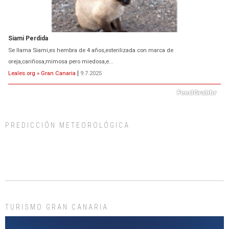
ADOPCIÓN URGENTE GATA TEROR GRAN CANARIA
El ayuntamiento se va a llevar a Los Gatos callejeros de la zona los próximos
días, ella incluida...
Leales.org » Gran Canaria
|
9.7.2025
PREDICCIÓN METEOROLÓGICA
Gato manso encontrado
Este gato macho ha aparecido en la calle hace menos de un mes, es muy
manso y extremadamente cari...
Leales.org » Gran Canaria
|
9.7.2025
TURISMO GRAN CANARIA