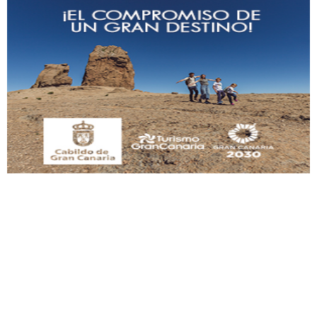
Adopción urgente
Busco adopción responsable para mi perra. Pastor alemán, hembra, 4 años. Por
motivos personales ...
Leales.org » Gran Canaria
|
6.7.2025
SHIBA PERDIDO AVDA JOSE MESA Y LOPEZ
PERRO MACHO RAZA SHIBA CON MICROCHIP PERDIDO HOY 06/07/2025 ZONA
MESA Y LOPEZ. ES MUY ASUSTADIZO
Leales.org » Gran Canaria
|
6.7.2025