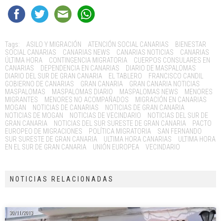
Tags:
ASILO Y MIGRACIÓN
ATENCIÓN SOCIAL CANARIAS
BIENESTAR
SOCIAL CANARIAS
CANARIAS NEWS
CANARIAS NOTICIAS
CANARIAS
ÚLTIMA HORA
CONTINGENCIA MIGRATORIA
CUERPOS CONSULARES EN
CANARIAS
DEPENDENCIA EN CANARIAS
DIARIO DE MASPALOMAS
DIARIO DEL SUR DE GRAN CANARIA
EL TABLERO
FRANCISCO CANDIL
GOBIERNO DE CANARIAS
GRAN CANARIA
GRAN CANARIA NOTICIAS
MASPALOMAS
MASPALOMAS DIARIO
MASPALOMAS NEWS
MENORES
MIGRANTES
MENORES NO ACOMPAÑADOS
MIGRACIÓN EN CANARIAS
MOGAN
NOTICIAS DE CANARIAS
NOTICIAS DE GRAN CANARIA
NOTICIAS DE MOGAN
NOTICIAS DE VECINDARIO
NOTICIAS DEL SUR DE
GRAN CANARIA
NOTICIAS DEL SUR SURESTE DE GRAN CANARIA
PACTO
EUROPEO DE MIGRACIONES
POLÍTICA MIGRATORIA
SAN FERNANDO
SUR SURESTE DE GRAN CANARIA
ULTIMA HORA CANARIAS
ULTIMA HORA
EN EL SUR DE GRAN CANARIA
UNIÓN EUROPEA
VECINDARIO
NOTICIAS RELACIONADAS
30/11/2013