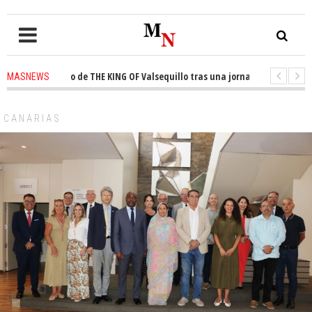
 el trono de THE KING OF Valsequillo tras una jornada de baloncesto urba
MASNEWS
an que un solo policía cubre 30 kilómetros de costa en San Bartolomé de T
CANARIAS