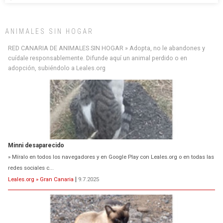
ANIMALES SIN HOGAR
Minni desaparecido
RED CANARIA DE ANIMALES SIN HOGAR » Adopta, no le abandones y
» Míralo en todos los navegadores y en Google Play con Leales.org o en todas las
cuídale responsablemente. Difunde aquí un animal perdido o en
redes sociales c...
adopción, subiéndolo a Leales.org
Leales.org » Gran Canaria
|
9.7.2025
Siami Perdida
Se llama Siami,es hembra de 4 años,esterilizada con marca de
oreja,cariñosa,mimosa pero miedosa,e...
Leales.org » Gran Canaria
|
9.7.2025