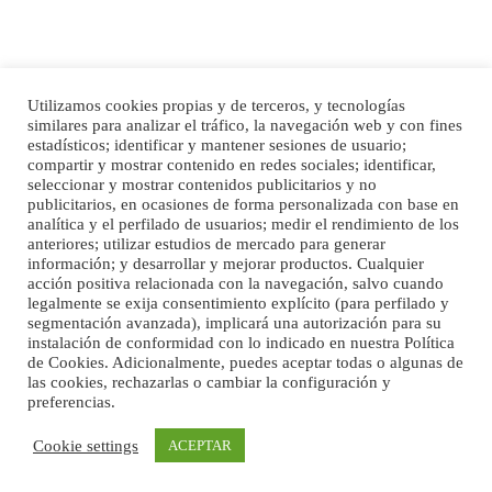
Utilizamos cookies propias y de terceros, y tecnologías
similares para analizar el tráfico, la navegación web y con fines
Ninfa perdida
Inicio
Publicidad
Política de privacidad
estadísticos; identificar y mantener sesiones de usuario;
El día 5 se los perdió una ninfa papillera, asustada tiene miedo a la calle, se
compartir y mostrar contenido en redes sociales; identificar,
Aviso Legal
Cláusula de Cookies
perdió por la zon...
seleccionar y mostrar contenidos publicitarios y no
Enlaces de interés
publicitarios, en ocasiones de forma personalizada con base en
Leales.org » Gran Canaria
|
6.7.2025
analítica y el perfilado de usuarios; medir el rendimiento de los
anteriores; utilizar estudios de mercado para generar
información; y desarrollar y mejorar productos. Cualquier
acción positiva relacionada con la navegación, salvo cuando
legalmente se exija consentimiento explícito (para perfilado y
segmentación avanzada), implicará una autorización para su
instalación de conformidad con lo indicado en nuestra Política
de Cookies. Adicionalmente, puedes aceptar todas o algunas de
las cookies, rechazarlas o cambiar la configuración y
Adopcion
preferencias.
©Maspalomas News
Busco casa de acogida para mi perrita ya que por temas de trabajo no la puedo
tener. Solo gente r...
Cookie settings
ACEPTAR
Leales.org » Gran Canaria
|
4.7.2025