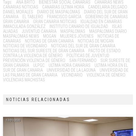
Tags:
ANA BRITO
BIENESTAR SOCIAL CANARIAS
CANARIAS NEWS
CANARIAS NOTICIAS
CANARIAS ÚLTIMA HORA
CANDELARIA DELGADO
DANIEL MORALES
DIARIO DE MASPALOMAS
DIARIO DEL SUR DE GRAN
CANARIA
EL TABLERO
FRANCISCO GARCÍA
GOBIERNO DE CANARIAS
GRAN CANARIA
GRAN CANARIA NOTICIAS
IGUALDAD EN CANARIAS
INMACULADA GONZÁLEZ
INSTITUTO CANARIO DE IGUALDAD
ISLAS
ALIADAS
JUVENTUD CANARIA
MASPALOMAS
MASPALOMAS DIARIO
MASPALOMAS NEWS
MOGAN
MUJERES JÓVENES
NOTICIAS DE
CANARIAS
NOTICIAS DE GRAN CANARIA
NOTICIAS DE MOGAN
NOTICIAS DE VECINDARIO
NOTICIAS DEL SUR DE GRAN CANARIA
NOTICIAS DEL SUR SURESTE DE GRAN CANARIA
PACTO DE ESTADO
CONTRA LA VIOLENCIA DE GÉNERO
POLÍTICAS DE JUVENTUD
PREVENCIÓN VIOLENCIA DE GÉNERO
SAN FERNANDO
SUR SURESTE DE
GRAN CANARIA
ULPGC
ULTIMA HORA CANARIAS
ULTIMA HORA EN EL
SUR DE GRAN CANARIA
UNIVERSIDAD DE LA LAGUNA
UNIVERSIDAD DE
LAS PALMAS DE GRAN CANARIA
VECINDARIO
VIOLENCIA DE GÉNERO
VIOLENCIAS MACHISTAS
NOTICIAS RELACIONADAS
17/01/2020