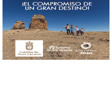
Adopción urgente
Busco adopción responsable para mi perra. Pastor alemán, hembra, 4 años. Por
motivos personales ...
Leales.org » Gran Canaria
|
6.7.2025
SHIBA PERDIDO AVDA JOSE MESA Y LOPEZ
PERRO MACHO RAZA SHIBA CON MICROCHIP PERDIDO HOY 06/07/2025 ZONA
MESA Y LOPEZ. ES MUY ASUSTADIZO
Leales.org » Gran Canaria
|
6.7.2025