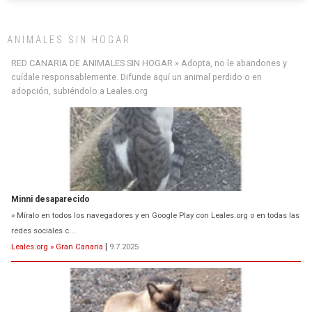
ANIMALES SIN HOGAR
Minni desaparecido
RED CANARIA DE ANIMALES SIN HOGAR » Adopta, no le abandones y
» Míralo en todos los navegadores y en Google Play con Leales.org o en todas las
cuídale responsablemente. Difunde aquí un animal perdido o en
redes sociales c...
adopción, subiéndolo a Leales.org
Leales.org » Gran Canaria
|
9.7.2025
Siami Perdida
Se llama Siami,es hembra de 4 años,esterilizada con marca de
oreja,cariñosa,mimosa pero miedosa,e...
Leales.org » Gran Canaria
|
9.7.2025