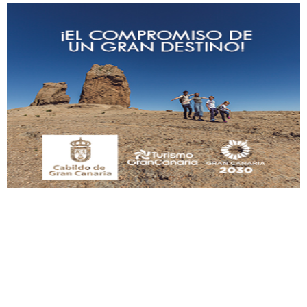
Gato manso encontrado
Este gato macho ha aparecido en la calle hace menos de un mes, es muy
manso y extremadamente cari...
Leales.org » Gran Canaria
|
9.7.2025
Adopción urgente
Busco adopción responsable para mi perra. Pastor alemán, hembra, 4 años. Por
motivos personales ...
Leales.org » Gran Canaria
|
6.7.2025