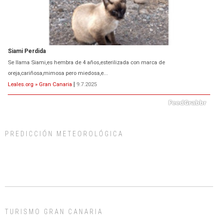
Siami Perdida
Se llama Siami,es hembra de 4 años,esterilizada con marca de
oreja,cariñosa,mimosa pero miedosa,e...
Leales.org » Gran Canaria
|
9.7.2025
PREDICCIÓN METEOROLÓGICA
ADOPCIÓN URGENTE GATA TEROR GRAN CANARIA
El ayuntamiento se va a llevar a Los Gatos callejeros de la zona los próximos
días, ella incluida...
Leales.org » Gran Canaria
|
9.7.2025
TURISMO GRAN CANARIA