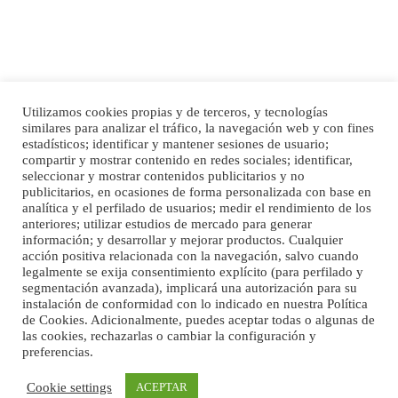
Utilizamos cookies propias y de terceros, y tecnologías
SHIBA PERDIDO AVDA JOSE MESA Y LOPEZ
similares para analizar el tráfico, la navegación web y con fines
PERRO MACHO RAZA SHIBA CON MICROCHIP PERDIDO HOY 06/07/2025 ZONA
Inicio
Publicidad
Política de privacidad
estadísticos; identificar y mantener sesiones de usuario;
MESA Y LOPEZ. ES MUY ASUSTADIZO
compartir y mostrar contenido en redes sociales; identificar,
Aviso Legal
Cláusula de Cookies
seleccionar y mostrar contenidos publicitarios y no
Leales.org » Gran Canaria
|
6.7.2025
Enlaces de interés
publicitarios, en ocasiones de forma personalizada con base en
analítica y el perfilado de usuarios; medir el rendimiento de los
anteriores; utilizar estudios de mercado para generar
información; y desarrollar y mejorar productos. Cualquier
acción positiva relacionada con la navegación, salvo cuando
legalmente se exija consentimiento explícito (para perfilado y
segmentación avanzada), implicará una autorización para su
instalación de conformidad con lo indicado en nuestra Política
de Cookies. Adicionalmente, puedes aceptar todas o algunas de
Ninfa perdida
las cookies, rechazarlas o cambiar la configuración y
El día 5 se los perdió una ninfa papillera, asustada tiene miedo a la calle, se
preferencias.
©Maspalomas News
perdió por la zon...
Leales.org » Gran Canaria
|
6.7.2025
Cookie settings
ACEPTAR