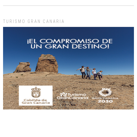
manso y extremadamente cari...
Leales.org » Gran Canaria
|
9.7.2025
TURISMO GRAN CANARIA
Adopción urgente
Busco adopción responsable para mi perra. Pastor alemán, hembra, 4 años. Por
motivos personales ...
Leales.org » Gran Canaria
|
6.7.2025
SHIBA PERDIDO AVDA JOSE MESA Y LOPEZ