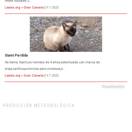
oreja,cariñosa,mimosa pero miedosa,e...
Leales.org » Gran Canaria
|
9.7.2025
ADOPCIÓN URGENTE GATA TEROR GRAN CANARIA
El ayuntamiento se va a llevar a Los Gatos callejeros de la zona los próximos
días, ella incluida...
Leales.org » Gran Canaria
|
9.7.2025
PREDICCIÓN METEOROLÓGICA
Gato manso encontrado
Este gato macho ha aparecido en la calle hace menos de un mes, es muy