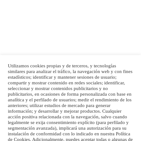
PERRO MACHO RAZA SHIBA CON MICROCHIP PERDIDO HOY 06/07/2025 ZONA
MESA Y LOPEZ. ES MUY ASUSTADIZO
Leales.org » Gran Canaria
|
6.7.2025
Utilizamos cookies propias y de terceros, y tecnologías
Ninfa perdida
similares para analizar el tráfico, la navegación web y con fines
El día 5 se los perdió una ninfa papillera, asustada tiene miedo a la calle, se
Inicio
Publicidad
Política de privacidad
estadísticos; identificar y mantener sesiones de usuario;
perdió por la zon...
compartir y mostrar contenido en redes sociales; identificar,
Aviso Legal
Cláusula de Cookies
seleccionar y mostrar contenidos publicitarios y no
Leales.org » Gran Canaria
|
6.7.2025
Enlaces de interés
publicitarios, en ocasiones de forma personalizada con base en
analítica y el perfilado de usuarios; medir el rendimiento de los
anteriores; utilizar estudios de mercado para generar
información; y desarrollar y mejorar productos. Cualquier
acción positiva relacionada con la navegación, salvo cuando
legalmente se exija consentimiento explícito (para perfilado y
segmentación avanzada), implicará una autorización para su
instalación de conformidad con lo indicado en nuestra Política
de Cookies. Adicionalmente, puedes aceptar todas o algunas de
Adopcion