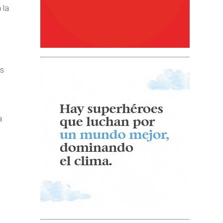
 la
os
a