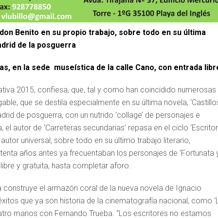
e don Benito en su propio trabajo, sobre todo en su última
adrid de la posguerra
oras, en la sede museística de la calle Cano, con entrada libr
ativa 2015, confiesa, que, tal y como han coincidido numerosas
gable, que se destila especialmente en su última novela, ‘Castillo
Madrid de posguerra, con un nutrido ‘collage’ de personajes e
, el autor de ‘Carreteras secundarias’ repasa en el ciclo ‘Escrito
tor universal, sobre todo en su último trabajo literario,
tenta años antes ya frecuentaban los personajes de ‘Fortunata 
 libre y gratuita, hasta completar aforo.
 construye el armazón coral de la nueva novela de Ignacio
éxitos que ya son historia de la cinematografía nacional, como ‘
 cuatro manos con Fernando Trueba. “Los escritores no estamos