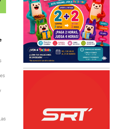
e
s
res
y
Las