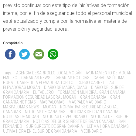
previsto continuar con este tipo de iniciativas de formación
interna, con el fin de asegurar que todo el personal municipal
esté actualizado y cumpla con la normativa en materia de
prevención y seguridad laboral.
Compártelo ...
Tags:
AGENCIA DESARROLLO LOCAL MOGÁN
AYUNTAMIENTO DE MOGÁN
EMPLEO
CANARIAS NEWS
CANARIAS NOTICIAS
CANARIAS ÚLTIMA
HORA
CARRETILLA ELEVADORA TORITO
CURSO CARRETILLAS
ELEVADORAS MOGÁN
DIARIO DE MASPALOMAS
DIARIO DEL SUR DE
GRAN CANARIA
EL TABLERO
FORMACIÓN MUNICIPAL GRAN CANARIA
FORMACIÓN SEGURIDAD LABORAL MOGÁN
GRAN CANARIA
GRAN
CANARIA NOTICIAS
MASPALOMAS
MASPALOMAS DIARIO
MASPALOMAS NEWS
MOGAN
NORMATIVA SEGURIDAD LABORAL
CANARIAS
NOTICIAS DE CANARIAS
NOTICIAS DE GRAN CANARIA
NOTICIAS DE MOGAN
NOTICIAS DE VECINDARIO
NOTICIAS DEL SUR DE
GRAN CANARIA
NOTICIAS DEL SUR SURESTE DE GRAN CANARIA
SAN
FERNANDO
SUR SURESTE DE GRAN CANARIA
ULTIMA HORA CANARIAS
ULTIMA HORA EN EL SUR DE GRAN CANARIA
VECINDARIO