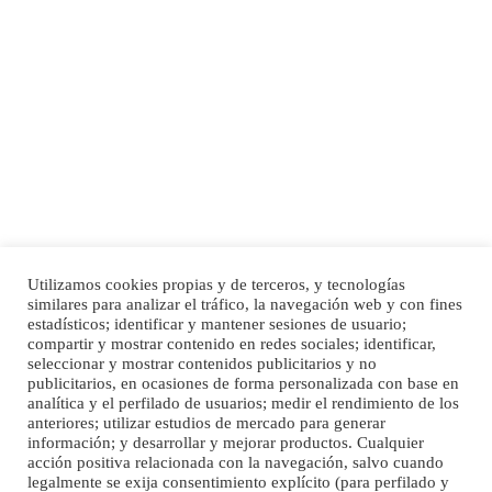
Adopción urgente
Busco adopción responsable para mi perra. Pastor alemán, hembra, 4 años. Por
motivos personales ...
Leales.org » Gran Canaria
|
6.7.2025
Utilizamos cookies propias y de terceros, y tecnologías
SHIBA PERDIDO AVDA JOSE MESA Y LOPEZ
similares para analizar el tráfico, la navegación web y con fines
PERRO MACHO RAZA SHIBA CON MICROCHIP PERDIDO HOY 06/07/2025 ZONA
estadísticos; identificar y mantener sesiones de usuario;
Inicio
Publicidad
Política de privacidad
MESA Y LOPEZ. ES MUY ASUSTADIZO
compartir y mostrar contenido en redes sociales; identificar,
Aviso Legal
Cláusula de Cookies
seleccionar y mostrar contenidos publicitarios y no
Leales.org » Gran Canaria
|
6.7.2025
Enlaces de interés
publicitarios, en ocasiones de forma personalizada con base en
analítica y el perfilado de usuarios; medir el rendimiento de los
anteriores; utilizar estudios de mercado para generar
información; y desarrollar y mejorar productos. Cualquier
acción positiva relacionada con la navegación, salvo cuando
legalmente se exija consentimiento explícito (para perfilado y