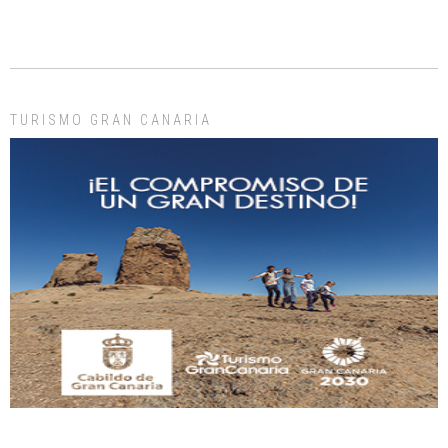
ADOPCIÓN URGENTE GATA TEROR GRAN CANARIA
El ayuntamiento se va a llevar a Los Gatos callejeros de la zona los próximos
días, ella incluida...
Leales.org » Gran Canaria
|
9.7.2025
TURISMO GRAN CANARIA
Gato manso encontrado
Este gato macho ha aparecido en la calle hace menos de un mes, es muy
manso y extremadamente cari...
Leales.org » Gran Canaria
|
9.7.2025