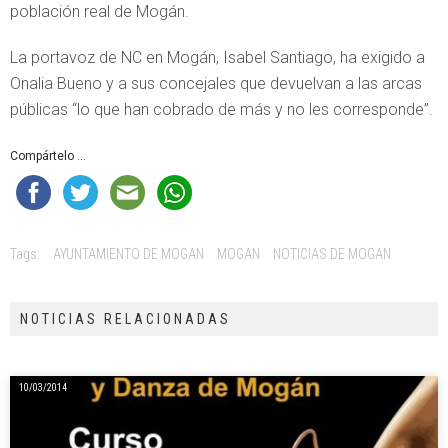
población real de Mogán.
La portavoz de NC en Mogán, Isabel Santiago, ha exigido a
Onalia Bueno y a sus concejales que devuelvan a las arcas
públicas “lo que han cobrado de más y no les corresponde”.
Compártelo ...
Tags:
AYUNTAMIENTO DE MOGAN
MOGAN
NOTICIAS DE MOGAN
NOTICIAS RELACIONADAS
10/03/2014