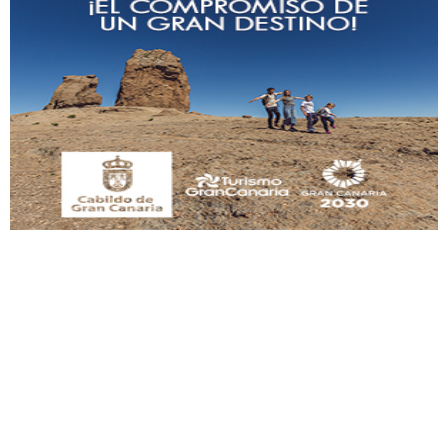
Adopción urgente
Busco adopción responsable para mi perra. Pastor alemán, hembra, 4 años. Por
motivos personales ...
Leales.org » Gran Canaria
|
6.7.2025
SHIBA PERDIDO AVDA JOSE MESA Y LOPEZ
PERRO MACHO RAZA SHIBA CON MICROCHIP PERDIDO HOY 06/07/2025 ZONA
MESA Y LOPEZ. ES MUY ASUSTADIZO
Leales.org » Gran Canaria
|
6.7.2025