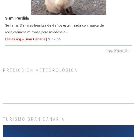
ADOPCIÓN URGENTE GATA TEROR GRAN CANARIA
El ayuntamiento se va a llevar a Los Gatos callejeros de la zona los próximos
días, ella incluida...
Leales.org » Gran Canaria
|
9.7.2025
PREDICCIÓN METEOROLÓGICA
Gato manso encontrado
Este gato macho ha aparecido en la calle hace menos de un mes, es muy
manso y extremadamente cari...
Leales.org » Gran Canaria
|
9.7.2025
TURISMO GRAN CANARIA