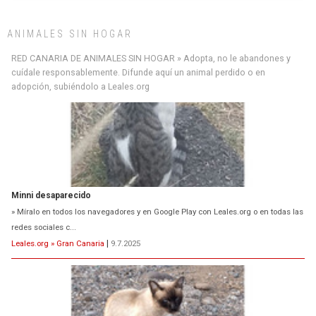
ANIMALES SIN HOGAR
Minni desaparecido
RED CANARIA DE ANIMALES SIN HOGAR » Adopta, no le abandones y
» Míralo en todos los navegadores y en Google Play con Leales.org o en todas las
cuídale responsablemente. Difunde aquí un animal perdido o en
redes sociales c...
adopción, subiéndolo a Leales.org
Leales.org » Gran Canaria
|
9.7.2025
Siami Perdida
Se llama Siami,es hembra de 4 años,esterilizada con marca de
oreja,cariñosa,mimosa pero miedosa,e...
Leales.org » Gran Canaria
|
9.7.2025