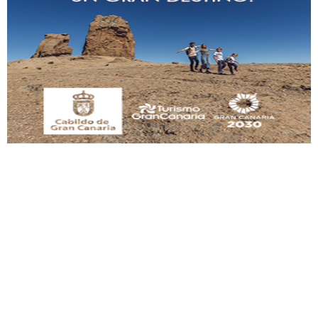
Gato manso encontrado
Este gato macho ha aparecido en la calle hace menos de un mes, es muy
manso y extremadamente cari...
Leales.org » Gran Canaria
|
9.7.2025
Adopción urgente
Busco adopción responsable para mi perra. Pastor alemán, hembra, 4 años. Por
motivos personales ...
Leales.org » Gran Canaria
|
6.7.2025