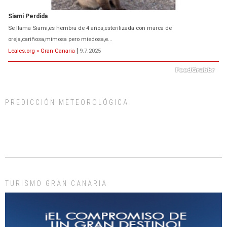
Siami Perdida
Se llama Siami,es hembra de 4 años,esterilizada con marca de
oreja,cariñosa,mimosa pero miedosa,e...
Leales.org » Gran Canaria
|
9.7.2025
PREDICCIÓN METEOROLÓGICA
ADOPCIÓN URGENTE GATA TEROR GRAN CANARIA
El ayuntamiento se va a llevar a Los Gatos callejeros de la zona los próximos
días, ella incluida...
Leales.org » Gran Canaria
|
9.7.2025
TURISMO GRAN CANARIA