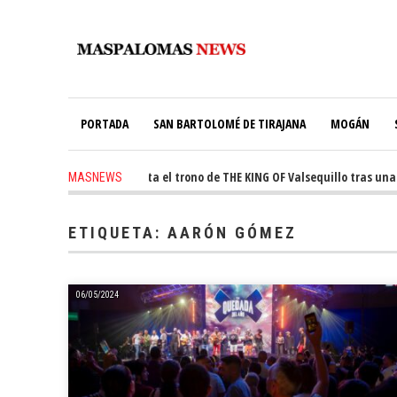
PORTADA
SAN BARTOLOMÉ DE TIRAJANA
MOGÁN
go
-
Ale Martín conquista el trono de THE KING OF Valsequillo tras una jo
MASNEWS
 ago
-
El túnel de Pino Seco cubrirá el 38% de su consumo con 234 paneles so
ETIQUETA:
AARÓN GÓMEZ
06/05/2024