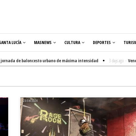
SANTA LUCÍA
MASNEWS
CULTURA
DEPORTES
TURIS
rnada de baloncesto urbano de máxima intensidad
3 days ago
-
Veneguera
lares
23/04/2024