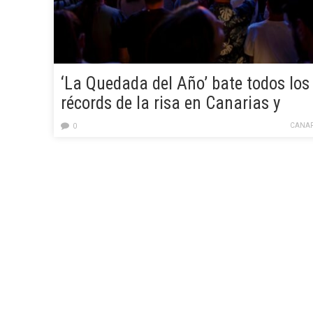
‘La Quedada del Año’ bate todos los
récords de la risa en Canarias y
promete volver
CANAR
0