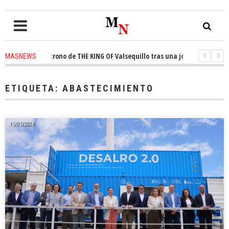
quista el trono de THE KING OF Valsequillo tras una jornada de baloncest
MASNEWS
enuncian que un solo policía cubre 30 kilómetros de costa en San Bartolom
ETIQUETA:
ABASTECIMIENTO
15/05/2024