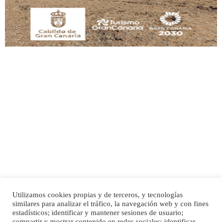
Leales.org » Gran Canaria
|
9.7.2025
Adopción urgente
Busco adopción responsable para mi perra. Pastor alemán, hembra, 4 años. Por
motivos personales ...
Leales.org » Gran Canaria
|
6.7.2025
Utilizamos cookies propias y de terceros, y tecnologías
SHIBA PERDIDO AVDA JOSE MESA Y LOPEZ
similares para analizar el tráfico, la navegación web y con fines
PERRO MACHO RAZA SHIBA CON MICROCHIP PERDIDO HOY 06/07/2025 ZONA
Inicio
Publicidad
Política de privacidad
estadísticos; identificar y mantener sesiones de usuario;
MESA Y LOPEZ. ES MUY ASUSTADIZO
compartir y mostrar contenido en redes sociales; identificar,