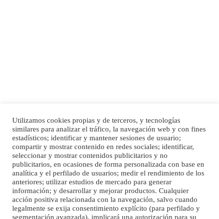
Adopción urgente
Busco adopción responsable para mi perra. Pastor alemán, hembra, 4 años. Por
motivos personales ...
Leales.org » Gran Canaria
|
6.7.2025
Utilizamos cookies propias y de terceros, y tecnologías
SHIBA PERDIDO AVDA JOSE MESA Y LOPEZ
similares para analizar el tráfico, la navegación web y con fines
PERRO MACHO RAZA SHIBA CON MICROCHIP PERDIDO HOY 06/07/2025 ZONA
estadísticos; identificar y mantener sesiones de usuario;
Inicio
Publicidad
Política de privacidad
MESA Y LOPEZ. ES MUY ASUSTADIZO
compartir y mostrar contenido en redes sociales; identificar,
Aviso Legal
Cláusula de Cookies
seleccionar y mostrar contenidos publicitarios y no
Leales.org » Gran Canaria
|
6.7.2025
Enlaces de interés
publicitarios, en ocasiones de forma personalizada con base en
analítica y el perfilado de usuarios; medir el rendimiento de los
anteriores; utilizar estudios de mercado para generar
información; y desarrollar y mejorar productos. Cualquier
acción positiva relacionada con la navegación, salvo cuando
legalmente se exija consentimiento explícito (para perfilado y
segmentación avanzada), implicará una autorización para su