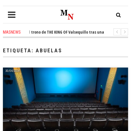
quista el trono de THE KING OF Valsequillo tras una jornada de balonces
MASNEWS
enuncian que un solo policía cubre 30 kilómetros de costa en San Bartolom
ETIQUETA:
ABUELAS
30/04/2024