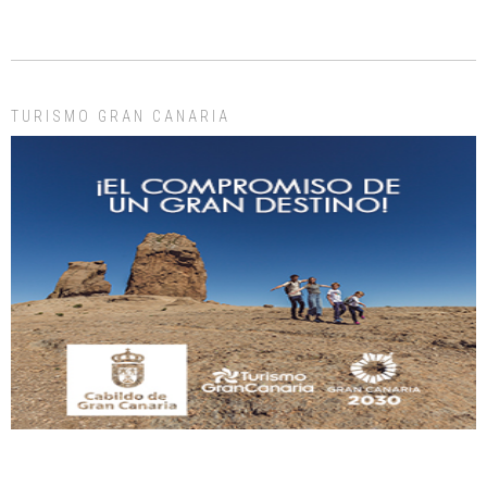
ADOPCIÓN URGENTE GATA TEROR GRAN CANARIA
El ayuntamiento se va a llevar a Los Gatos callejeros de la zona los próximos
días, ella incluida...
Leales.org » Gran Canaria
|
9.7.2025
TURISMO GRAN CANARIA
Gato manso encontrado
Este gato macho ha aparecido en la calle hace menos de un mes, es muy
manso y extremadamente cari...
Leales.org » Gran Canaria
|
9.7.2025