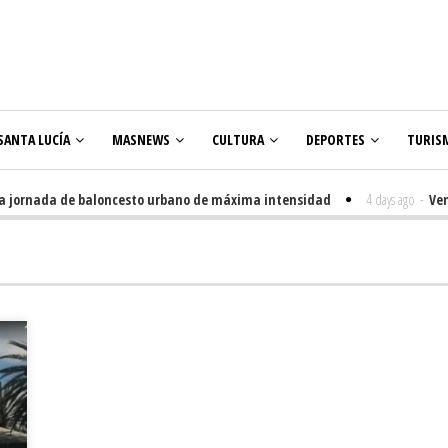
SANTA LUCÍA
MASNEWS
CULTURA
DEPORTES
TURIS
ornada de baloncesto urbano de máxima intensidad
4 days ago
-
Veneguer
olares