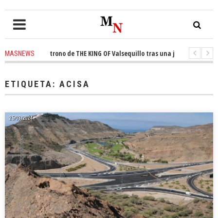
nquista el trono de THE KING OF Valsequillo tras una jornada de balonces
MASNEWS
denuncian que un solo policía cubre 30 kilómetros de costa en San Bartolo
ETIQUETA:
ACISA
25/03/2024