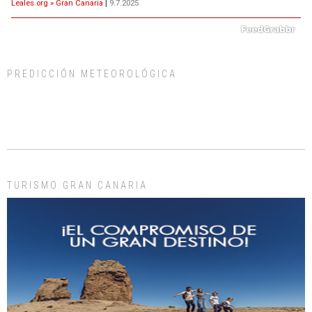
Leales.org » Gran Canaria
|
9.7.2025
PREDICCIÓN METEOROLÓGICA
ADOPCIÓN URGENTE GATA TEROR GRAN CANARIA
El ayuntamiento se va a llevar a Los Gatos callejeros de la zona los próximos
días, ella incluida...
Leales.org » Gran Canaria
|
9.7.2025
TURISMO GRAN CANARIA
Gato manso encontrado
Este gato macho ha aparecido en la calle hace menos de un mes, es muy
manso y extremadamente cari...