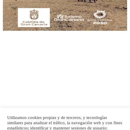
Leales.org » Gran Canaria
|
9.7.2025
Adopción urgente
Busco adopción responsable para mi perra. Pastor alemán, hembra, 4 años. Por
motivos personales ...
Leales.org » Gran Canaria
|
6.7.2025
Utilizamos cookies propias y de terceros, y tecnologías
SHIBA PERDIDO AVDA JOSE MESA Y LOPEZ
similares para analizar el tráfico, la navegación web y con fines
PERRO MACHO RAZA SHIBA CON MICROCHIP PERDIDO HOY 06/07/2025 ZONA
Inicio
Publicidad
Política de privacidad
estadísticos; identificar y mantener sesiones de usuario;