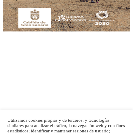
Leales.org » Gran Canaria
|
9.7.2025
Adopción urgente
Busco adopción responsable para mi perra. Pastor alemán, hembra, 4 años. Por
motivos personales ...
Leales.org » Gran Canaria
|
6.7.2025
Utilizamos cookies propias y de terceros, y tecnologías
SHIBA PERDIDO AVDA JOSE MESA Y LOPEZ
similares para analizar el tráfico, la navegación web y con fines
PERRO MACHO RAZA SHIBA CON MICROCHIP PERDIDO HOY 06/07/2025 ZONA
Inicio
Publicidad
Política de privacidad
estadísticos; identificar y mantener sesiones de usuario;