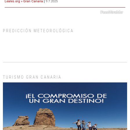
Leales.org » Gran Canaria
|
9.7.2025
PREDICCIÓN METEOROLÓGICA
ADOPCIÓN URGENTE GATA TEROR GRAN CANARIA
El ayuntamiento se va a llevar a Los Gatos callejeros de la zona los próximos
días, ella incluida...
Leales.org » Gran Canaria
|
9.7.2025
TURISMO GRAN CANARIA
Gato manso encontrado
Este gato macho ha aparecido en la calle hace menos de un mes, es muy
manso y extremadamente cari...