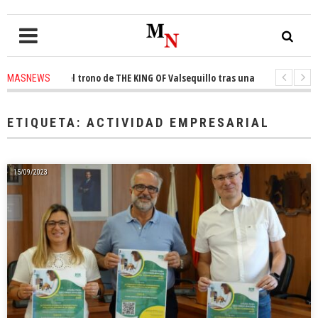
onquista el trono de THE KING OF Valsequillo tras una jornada de balonce
MASNEWS
 denuncian que un solo policía cubre 30 kilómetros de costa en San Bartol
ETIQUETA:
ACTIVIDAD EMPRESARIAL
15/09/2023