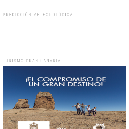
PREDICCIÓN METEOROLÓGICA
ADOPCIÓN URGENTE GATA TEROR GRAN CANARIA
El ayuntamiento se va a llevar a Los Gatos callejeros de la zona los próximos
días, ella incluida...
Leales.org » Gran Canaria
|
9.7.2025
TURISMO GRAN CANARIA
Gato manso encontrado
Este gato macho ha aparecido en la calle hace menos de un mes, es muy
manso y extremadamente cari...
Leales.org » Gran Canaria
|
9.7.2025