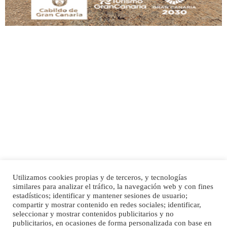
Adopción urgente
Busco adopción responsable para mi perra. Pastor alemán, hembra, 4 años. Por
motivos personales ...
Leales.org » Gran Canaria
|
6.7.2025
Utilizamos cookies propias y de terceros, y tecnologías
SHIBA PERDIDO AVDA JOSE MESA Y LOPEZ
similares para analizar el tráfico, la navegación web y con fines
PERRO MACHO RAZA SHIBA CON MICROCHIP PERDIDO HOY 06/07/2025 ZONA
Inicio
Publicidad
Política de privacidad
estadísticos; identificar y mantener sesiones de usuario;
MESA Y LOPEZ. ES MUY ASUSTADIZO
compartir y mostrar contenido en redes sociales; identificar,
Aviso Legal
Cláusula de Cookies
seleccionar y mostrar contenidos publicitarios y no
Leales.org » Gran Canaria
|
6.7.2025
Enlaces de interés
publicitarios, en ocasiones de forma personalizada con base en