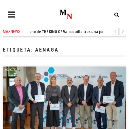
ista el trono de THE KING OF Valsequillo tras una jornada de baloncesto 
MASNEWS
uncian que un solo policía cubre 30 kilómetros de costa en San Bartolomé 
ETIQUETA:
AENAGA
02/02/2026