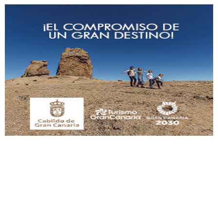
SHIBA PERDIDO AVDA JOSE MESA Y LOPEZ
PERRO MACHO RAZA SHIBA CON MICROCHIP PERDIDO HOY 06/07/2025 ZONA
MESA Y LOPEZ. ES MUY ASUSTADIZO
Leales.org » Gran Canaria
|
6.7.2025
Ninfa perdida
El día 5 se los perdió una ninfa papillera, asustada tiene miedo a la calle, se
perdió por la zon...
Leales.org » Gran Canaria
|
6.7.2025