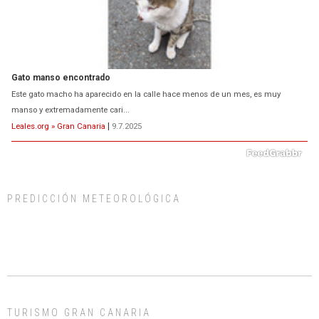
Gato manso encontrado
Este gato macho ha aparecido en la calle hace menos de un mes, es muy
manso y extremadamente cari...
Leales.org » Gran Canaria
|
9.7.2025
PREDICCIÓN METEOROLÓGICA
Adopción urgente
Busco adopción responsable para mi perra. Pastor alemán, hembra, 4 años. Por
motivos personales ...
Leales.org » Gran Canaria
|
6.7.2025
TURISMO GRAN CANARIA