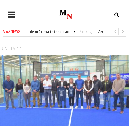
to urbano de máxima intensidad
2 days ago
-
Veneguera celebra sus Fiest
MASNEWS
mé de Tirajana
2 weeks ago
-
Clavijo pide unidación de los servicios públ
AGÜIMES