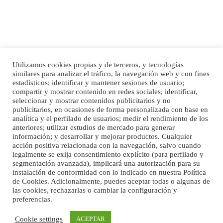
Utilizamos cookies propias y de terceros, y tecnologías
Adopcion
similares para analizar el tráfico, la navegación web y con fines
Busco casa de acogida para mi perrita ya que por temas de trabajo no la puedo
Inicio
Publicidad
Política de privacidad
estadísticos; identificar y mantener sesiones de usuario;
tener. Solo gente r...
compartir y mostrar contenido en redes sociales; identificar,
Aviso Legal
Cláusula de Cookies
seleccionar y mostrar contenidos publicitarios y no
Leales.org » Gran Canaria
|
4.7.2025
Enlaces de interés
publicitarios, en ocasiones de forma personalizada con base en
analítica y el perfilado de usuarios; medir el rendimiento de los
anteriores; utilizar estudios de mercado para generar
información; y desarrollar y mejorar productos. Cualquier
acción positiva relacionada con la navegación, salvo cuando
legalmente se exija consentimiento explícito (para perfilado y
segmentación avanzada), implicará una autorización para su
instalación de conformidad con lo indicado en nuestra Política
de Cookies. Adicionalmente, puedes aceptar todas o algunas de
Gata joven encontrada
las cookies, rechazarlas o cambiar la configuración y
Gata joven encontrada en zona calle San Bernardo de Las Palmas de Gran
preferencias.
©Maspalomas News
Canaria. Es una gata castr...
Leales.org » Gran Canaria
|
4.7.2025
Cookie settings
ACEPTAR