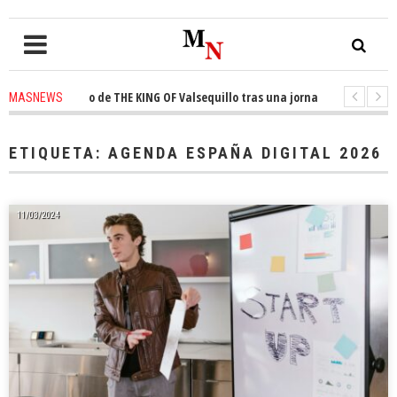
ta el trono de THE KING OF Valsequillo tras una jornada de baloncesto u
MASNEWS
ncian que un solo policía cubre 30 kilómetros de costa en San Bartolomé de
ETIQUETA:
AGENDA ESPAÑA DIGITAL 2026
11/03/2024