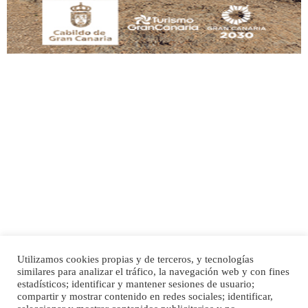
Adopción urgente
Busco adopción responsable para mi perra. Pastor alemán, hembra, 4 años. Por
motivos personales ...
Leales.org » Gran Canaria
|
6.7.2025
Utilizamos cookies propias y de terceros, y tecnologías
SHIBA PERDIDO AVDA JOSE MESA Y LOPEZ
similares para analizar el tráfico, la navegación web y con fines
PERRO MACHO RAZA SHIBA CON MICROCHIP PERDIDO HOY 06/07/2025 ZONA
Inicio
Publicidad
Política de privacidad
estadísticos; identificar y mantener sesiones de usuario;
MESA Y LOPEZ. ES MUY ASUSTADIZO
compartir y mostrar contenido en redes sociales; identificar,
Aviso Legal
Cláusula de Cookies