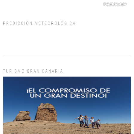
PREDICCIÓN METEOROLÓGICA
ADOPCIÓN URGENTE GATA TEROR GRAN CANARIA
El ayuntamiento se va a llevar a Los Gatos callejeros de la zona los próximos
días, ella incluida...
Leales.org » Gran Canaria
|
9.7.2025
TURISMO GRAN CANARIA
Gato manso encontrado
Este gato macho ha aparecido en la calle hace menos de un mes, es muy
manso y extremadamente cari...
Leales.org » Gran Canaria
|
9.7.2025