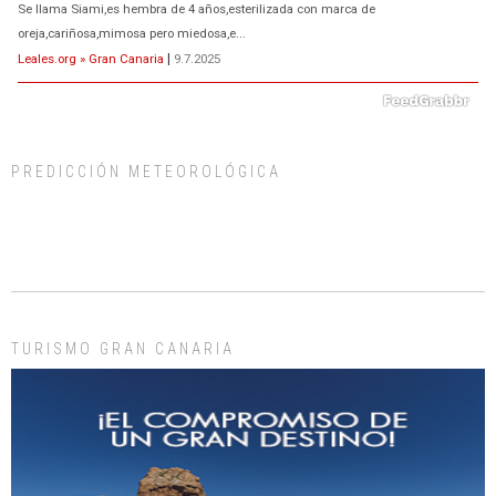
Se llama Siami,es hembra de 4 años,esterilizada con marca de
oreja,cariñosa,mimosa pero miedosa,e...
Leales.org » Gran Canaria
|
9.7.2025
PREDICCIÓN METEOROLÓGICA
ADOPCIÓN URGENTE GATA TEROR GRAN CANARIA
El ayuntamiento se va a llevar a Los Gatos callejeros de la zona los próximos
días, ella incluida...
Leales.org » Gran Canaria
|
9.7.2025
TURISMO GRAN CANARIA
Gato manso encontrado