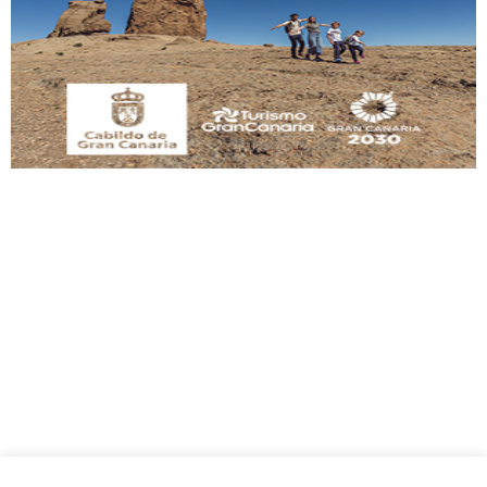
Este gato macho ha aparecido en la calle hace menos de un mes, es muy
manso y extremadamente cari...
Leales.org » Gran Canaria
|
9.7.2025
Adopción urgente
Busco adopción responsable para mi perra. Pastor alemán, hembra, 4 años. Por
motivos personales ...
Leales.org » Gran Canaria
|
6.7.2025