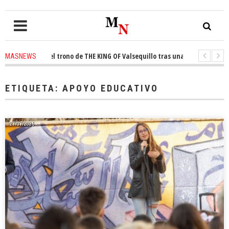
onquista el trono de THE KING OF Valsequillo tras una jornada de balonce
MASNEWS
 denuncian que un solo policía cubre 30 kilómetros de costa en San Bartol
ETIQUETA:
APOYO EDUCATIVO
27/07/2026