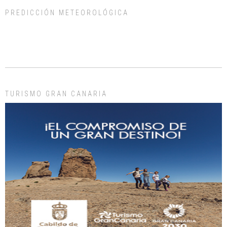
PREDICCIÓN METEOROLÓGICA
ADOPCIÓN URGENTE GATA TEROR GRAN CANARIA
El ayuntamiento se va a llevar a Los Gatos callejeros de la zona los próximos
días, ella incluida...
Leales.org » Gran Canaria
|
9.7.2025
TURISMO GRAN CANARIA
Gato manso encontrado
Este gato macho ha aparecido en la calle hace menos de un mes, es muy
manso y extremadamente cari...
Leales.org » Gran Canaria
|
9.7.2025