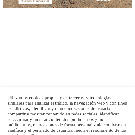
Adopción urgente
Busco adopción responsable para mi perra. Pastor alemán, hembra, 4 años. Por
motivos personales ...
Leales.org » Gran Canaria
|
6.7.2025
Utilizamos cookies propias y de terceros, y tecnologías
SHIBA PERDIDO AVDA JOSE MESA Y LOPEZ
similares para analizar el tráfico, la navegación web y con fines
PERRO MACHO RAZA SHIBA CON MICROCHIP PERDIDO HOY 06/07/2025 ZONA
Inicio
Publicidad
Política de privacidad
estadísticos; identificar y mantener sesiones de usuario;
MESA Y LOPEZ. ES MUY ASUSTADIZO
compartir y mostrar contenido en redes sociales; identificar,
Aviso Legal
Cláusula de Cookies
seleccionar y mostrar contenidos publicitarios y no
Leales.org » Gran Canaria
|
6.7.2025
Enlaces de interés
publicitarios, en ocasiones de forma personalizada con base en
analítica y el perfilado de usuarios; medir el rendimiento de los