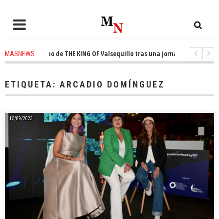
ista el trono de THE KING OF Valsequillo tras una jornada de baloncesto 
MASNEWS
uncian que un solo policía cubre 30 kilómetros de costa en San Bartolomé 
ETIQUETA:
ARCADIO DOMÍNGUEZ
15/09/2023