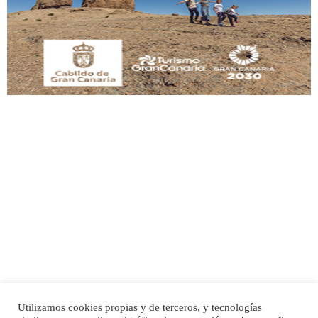
Este gato macho ha aparecido en la calle hace menos de un mes, es muy
manso y extremadamente cari...
Leales.org » Gran Canaria
|
9.7.2025
Adopción urgente
Busco adopción responsable para mi perra. Pastor alemán, hembra, 4 años. Por
motivos personales ...
Leales.org » Gran Canaria
|
6.7.2025
Utilizamos cookies propias y de terceros, y tecnologías
SHIBA PERDIDO AVDA JOSE MESA Y LOPEZ