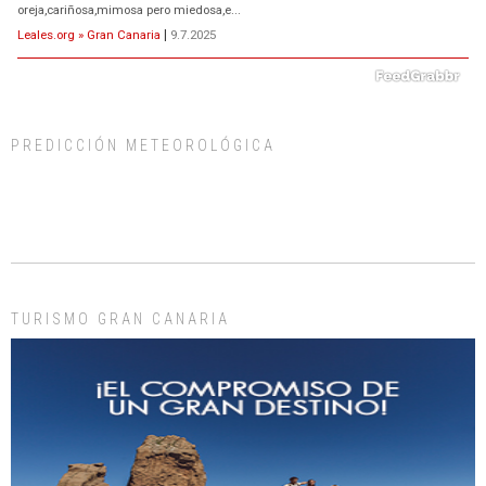
oreja,cariñosa,mimosa pero miedosa,e...
Leales.org » Gran Canaria
|
9.7.2025
PREDICCIÓN METEOROLÓGICA
ADOPCIÓN URGENTE GATA TEROR GRAN CANARIA
El ayuntamiento se va a llevar a Los Gatos callejeros de la zona los próximos
días, ella incluida...
Leales.org » Gran Canaria
|
9.7.2025
TURISMO GRAN CANARIA
Gato manso encontrado