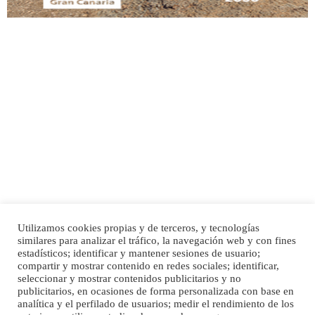
Adopción urgente
Busco adopción responsable para mi perra. Pastor alemán, hembra, 4 años. Por
motivos personales ...
Leales.org » Gran Canaria
|
6.7.2025
Utilizamos cookies propias y de terceros, y tecnologías
SHIBA PERDIDO AVDA JOSE MESA Y LOPEZ
similares para analizar el tráfico, la navegación web y con fines
PERRO MACHO RAZA SHIBA CON MICROCHIP PERDIDO HOY 06/07/2025 ZONA
Inicio
Publicidad
Política de privacidad
estadísticos; identificar y mantener sesiones de usuario;
MESA Y LOPEZ. ES MUY ASUSTADIZO
compartir y mostrar contenido en redes sociales; identificar,
Aviso Legal
Cláusula de Cookies
seleccionar y mostrar contenidos publicitarios y no
Leales.org » Gran Canaria
|
6.7.2025
Enlaces de interés
publicitarios, en ocasiones de forma personalizada con base en
analítica y el perfilado de usuarios; medir el rendimiento de los