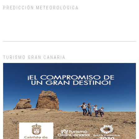
PREDICCIÓN METEOROLÓGICA
ADOPCIÓN URGENTE GATA TEROR GRAN CANARIA
El ayuntamiento se va a llevar a Los Gatos callejeros de la zona los próximos
días, ella incluida...
Leales.org » Gran Canaria
|
9.7.2025
TURISMO GRAN CANARIA
Gato manso encontrado
Este gato macho ha aparecido en la calle hace menos de un mes, es muy
manso y extremadamente cari...
Leales.org » Gran Canaria
|
9.7.2025