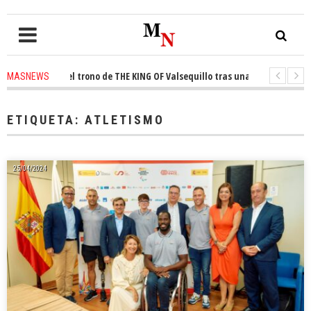
onquista el trono de THE KING OF Valsequillo tras una jornada de balonc
MASNEWS
 denuncian que un solo policía cubre 30 kilómetros de costa en San Bartol
ETIQUETA:
ATLETISMO
25/04/2024