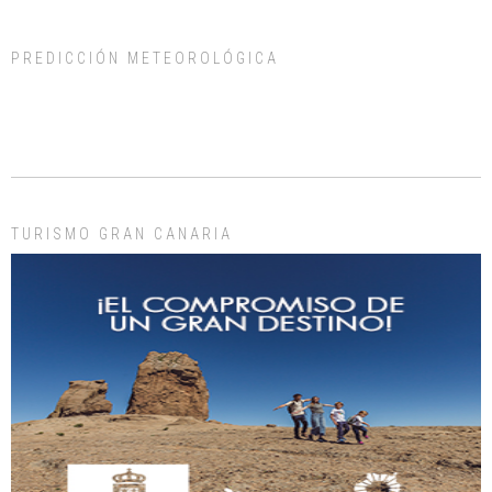
PREDICCIÓN METEOROLÓGICA
ADOPCIÓN URGENTE GATA TEROR GRAN CANARIA
El ayuntamiento se va a llevar a Los Gatos callejeros de la zona los próximos
días, ella incluida...
Leales.org » Gran Canaria
|
9.7.2025
TURISMO GRAN CANARIA
Gato manso encontrado
Este gato macho ha aparecido en la calle hace menos de un mes, es muy
manso y extremadamente cari...
Leales.org » Gran Canaria
|
9.7.2025