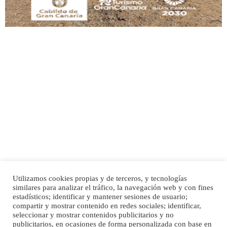
Adopción urgente
Busco adopción responsable para mi perra. Pastor alemán, hembra, 4 años. Por
motivos personales ...
Leales.org » Gran Canaria
|
6.7.2025
Utilizamos cookies propias y de terceros, y tecnologías
SHIBA PERDIDO AVDA JOSE MESA Y LOPEZ
similares para analizar el tráfico, la navegación web y con fines
PERRO MACHO RAZA SHIBA CON MICROCHIP PERDIDO HOY 06/07/2025 ZONA
Inicio
Publicidad
Política de privacidad
estadísticos; identificar y mantener sesiones de usuario;
MESA Y LOPEZ. ES MUY ASUSTADIZO
compartir y mostrar contenido en redes sociales; identificar,
Aviso Legal
Cláusula de Cookies
seleccionar y mostrar contenidos publicitarios y no
Leales.org » Gran Canaria
|
6.7.2025
Enlaces de interés
publicitarios, en ocasiones de forma personalizada con base en