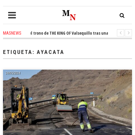
onquista el trono de THE KING OF Valsequillo tras una jornada de balonce
MASNEWS
 denuncian que un solo policía cubre 30 kilómetros de costa en San Bartol
ETIQUETA:
AYACATA
24/05/2024