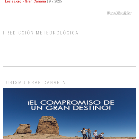
Leales.org » Gran Canaria
|
9.7.2025
PREDICCIÓN METEOROLÓGICA
ADOPCIÓN URGENTE GATA TEROR GRAN CANARIA
El ayuntamiento se va a llevar a Los Gatos callejeros de la zona los próximos
días, ella incluida...
Leales.org » Gran Canaria
|
9.7.2025
TURISMO GRAN CANARIA
Gato manso encontrado
Este gato macho ha aparecido en la calle hace menos de un mes, es muy
manso y extremadamente cari...