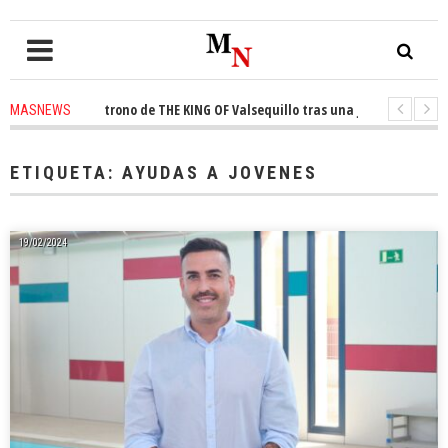
nquista el trono de THE KING OF Valsequillo tras una jornada de balonce
MASNEWS
 denuncian que un solo policía cubre 30 kilómetros de costa en San Bartolo
ETIQUETA:
AYUDAS A JOVENES
19/02/2024