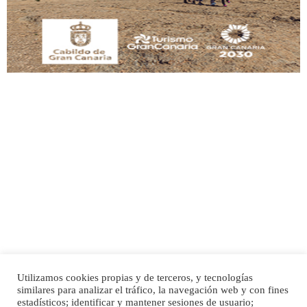
Leales.org » Gran Canaria
|
9.7.2025
Adopción urgente
Busco adopción responsable para mi perra. Pastor alemán, hembra, 4 años. Por
motivos personales ...
Leales.org » Gran Canaria
|
6.7.2025
Utilizamos cookies propias y de terceros, y tecnologías
SHIBA PERDIDO AVDA JOSE MESA Y LOPEZ
similares para analizar el tráfico, la navegación web y con fines
PERRO MACHO RAZA SHIBA CON MICROCHIP PERDIDO HOY 06/07/2025 ZONA
Inicio
Publicidad
Política de privacidad
estadísticos; identificar y mantener sesiones de usuario;