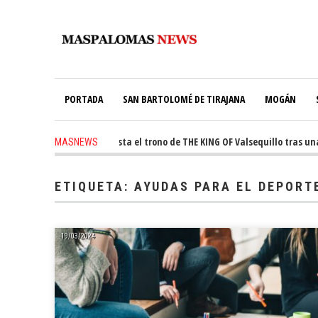
PORTADA
SAN BARTOLOMÉ DE TIRAJANA
MOGÁN
ago
-
Ale Martín conquista el trono de THE KING OF Valsequillo tras una j
MASNEWS
ETIQUETA:
AYUDAS PARA EL DEPORT
19/03/2024