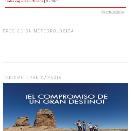
Leales.org » Gran Canaria
|
9.7.2025
PREDICCIÓN METEOROLÓGICA
ADOPCIÓN URGENTE GATA TEROR GRAN CANARIA
El ayuntamiento se va a llevar a Los Gatos callejeros de la zona los próximos
días, ella incluida...
Leales.org » Gran Canaria
|
9.7.2025
TURISMO GRAN CANARIA
Gato manso encontrado
Este gato macho ha aparecido en la calle hace menos de un mes, es muy
manso y extremadamente cari...