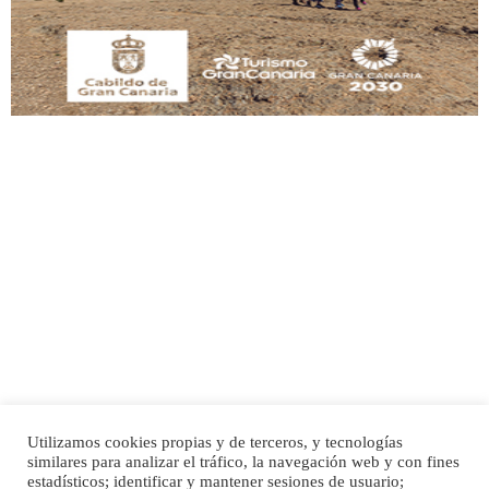
Leales.org » Gran Canaria
|
9.7.2025
Adopción urgente
Busco adopción responsable para mi perra. Pastor alemán, hembra, 4 años. Por
motivos personales ...
Leales.org » Gran Canaria
|
6.7.2025
Utilizamos cookies propias y de terceros, y tecnologías
SHIBA PERDIDO AVDA JOSE MESA Y LOPEZ
similares para analizar el tráfico, la navegación web y con fines
PERRO MACHO RAZA SHIBA CON MICROCHIP PERDIDO HOY 06/07/2025 ZONA
Inicio
Publicidad
Política de privacidad
estadísticos; identificar y mantener sesiones de usuario;