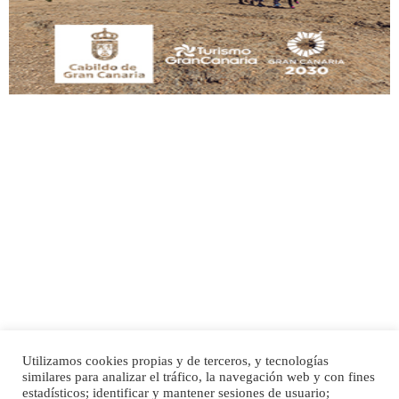
Leales.org » Gran Canaria
|
9.7.2025
Adopción urgente
Busco adopción responsable para mi perra. Pastor alemán, hembra, 4 años. Por
motivos personales ...
Leales.org » Gran Canaria
|
6.7.2025
Utilizamos cookies propias y de terceros, y tecnologías
SHIBA PERDIDO AVDA JOSE MESA Y LOPEZ
similares para analizar el tráfico, la navegación web y con fines
PERRO MACHO RAZA SHIBA CON MICROCHIP PERDIDO HOY 06/07/2025 ZONA
Inicio
Publicidad
Política de privacidad
estadísticos; identificar y mantener sesiones de usuario;