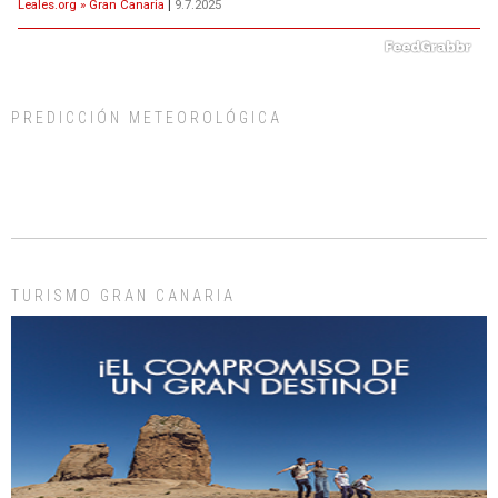
Leales.org » Gran Canaria
|
9.7.2025
PREDICCIÓN METEOROLÓGICA
ADOPCIÓN URGENTE GATA TEROR GRAN CANARIA
El ayuntamiento se va a llevar a Los Gatos callejeros de la zona los próximos
días, ella incluida...
Leales.org » Gran Canaria
|
9.7.2025
TURISMO GRAN CANARIA
Gato manso encontrado
Este gato macho ha aparecido en la calle hace menos de un mes, es muy
manso y extremadamente cari...