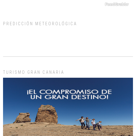
PREDICCIÓN METEOROLÓGICA
ADOPCIÓN URGENTE GATA TEROR GRAN CANARIA
El ayuntamiento se va a llevar a Los Gatos callejeros de la zona los próximos
días, ella incluida...
Leales.org » Gran Canaria
|
9.7.2025
TURISMO GRAN CANARIA
Gato manso encontrado
Este gato macho ha aparecido en la calle hace menos de un mes, es muy
manso y extremadamente cari...
Leales.org » Gran Canaria
|
9.7.2025