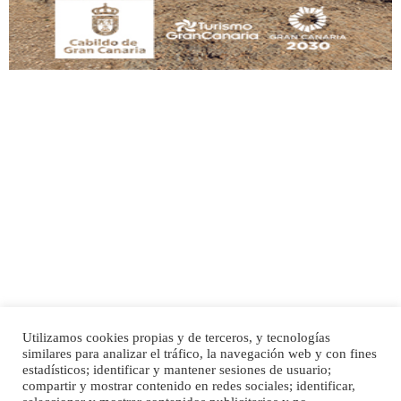
Adopción urgente
Busco adopción responsable para mi perra. Pastor alemán, hembra, 4 años. Por
motivos personales ...
Leales.org » Gran Canaria
|
6.7.2025
Utilizamos cookies propias y de terceros, y tecnologías
SHIBA PERDIDO AVDA JOSE MESA Y LOPEZ
similares para analizar el tráfico, la navegación web y con fines
PERRO MACHO RAZA SHIBA CON MICROCHIP PERDIDO HOY 06/07/2025 ZONA
Inicio
Publicidad
Política de privacidad
estadísticos; identificar y mantener sesiones de usuario;
MESA Y LOPEZ. ES MUY ASUSTADIZO
compartir y mostrar contenido en redes sociales; identificar,
Aviso Legal
Cláusula de Cookies