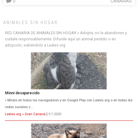
0
CANARIAS
ANIMALES SIN HOGAR
Minni desaparecido
RED CANARIA DE ANIMALES SIN HOGAR » Adopta, no le abandones y
» Míralo en todos los navegadores y en Google Play con Leales.org o en todas las
cuídale responsablemente. Difunde aquí un animal perdido o en
redes sociales c...
adopción, subiéndolo a Leales.org
Leales.org » Gran Canaria
|
9.7.2025
Siami Perdida
Se llama Siami,es hembra de 4 años,esterilizada con marca de
oreja,cariñosa,mimosa pero miedosa,e...
Leales.org » Gran Canaria
|
9.7.2025