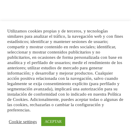
Utilizamos cookies propias y de terceros, y tecnologías
similares para analizar el tráfico, la navegación web y con fines
Inicio
Publicidad
Política de privacidad
estadísticos; identificar y mantener sesiones de usuario;
Ninfa perdida
compartir y mostrar contenido en redes sociales; identificar,
Aviso Legal
Cláusula de Cookies
El día 5 se los perdió una ninfa papillera, asustada tiene miedo a la calle, se
seleccionar y mostrar contenidos publicitarios y no
perdió por la zon...
Enlaces de interés
publicitarios, en ocasiones de forma personalizada con base en
Leales.org » Gran Canaria
|
6.7.2025
analítica y el perfilado de usuarios; medir el rendimiento de los
anteriores; utilizar estudios de mercado para generar
información; y desarrollar y mejorar productos. Cualquier
acción positiva relacionada con la navegación, salvo cuando
legalmente se exija consentimiento explícito (para perfilado y
segmentación avanzada), implicará una autorización para su
instalación de conformidad con lo indicado en nuestra Política
de Cookies. Adicionalmente, puedes aceptar todas o algunas de
las cookies, rechazarlas o cambiar la configuración y
Adopcion
preferencias.
©Maspalomas News
Busco casa de acogida para mi perrita ya que por temas de trabajo no la puedo
Cookie settings
ACEPTAR
tener. Solo gente r...
Leales.org » Gran Canaria
|
4.7.2025