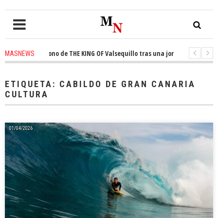
a el trono de THE KING OF Valsequillo tras una jornada de baloncesto urb
MASNEWS
ian que un solo policía cubre 30 kilómetros de costa en San Bartolomé de 
ETIQUETA:
CABILDO DE GRAN CANARIA
CULTURA
01/04/2026