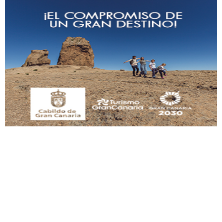
Adopción urgente
Busco adopción responsable para mi perra. Pastor alemán, hembra, 4 años. Por
motivos personales ...
Leales.org » Gran Canaria
|
6.7.2025
SHIBA PERDIDO AVDA JOSE MESA Y LOPEZ
PERRO MACHO RAZA SHIBA CON MICROCHIP PERDIDO HOY 06/07/2025 ZONA
MESA Y LOPEZ. ES MUY ASUSTADIZO
Leales.org » Gran Canaria
|
6.7.2025