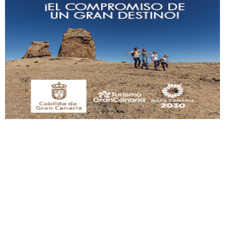
Gato manso encontrado
Este gato macho ha aparecido en la calle hace menos de un mes, es muy
manso y extremadamente cari...
Leales.org » Gran Canaria
|
9.7.2025
Adopción urgente
Busco adopción responsable para mi perra. Pastor alemán, hembra, 4 años. Por
motivos personales ...
Leales.org » Gran Canaria
|
6.7.2025