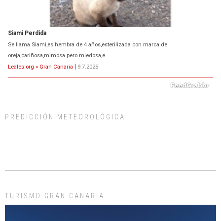
Siami Perdida
Se llama Siami,es hembra de 4 años,esterilizada con marca de
oreja,cariñosa,mimosa pero miedosa,e...
Leales.org » Gran Canaria
|
9.7.2025
PREDICCIÓN METEOROLÓGICA
ADOPCIÓN URGENTE GATA TEROR GRAN CANARIA
El ayuntamiento se va a llevar a Los Gatos callejeros de la zona los próximos
días, ella incluida...
Leales.org » Gran Canaria
|
9.7.2025
TURISMO GRAN CANARIA