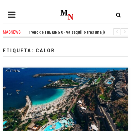
ista el trono de THE KING OF Valsequillo tras una jornada de baloncesto
MASNEWS
uncian que un solo policía cubre 30 kilómetros de costa en San Bartolomé 
ETIQUETA:
CALOR
29/07/2025