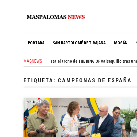
PORTADA
SAN BARTOLOMÉ DE TIRAJANA
MOGÁN
ago
-
Ale Martín conquista el trono de THE KING OF Valsequillo tras una j
MASNEWS
s ago
-
El túnel de Pino Seco cubrirá el 38% de su consumo con 234 paneles s
ETIQUETA:
CAMPEONAS DE ESPAÑA
24/04/2024