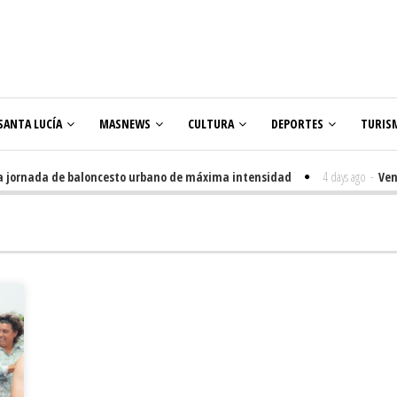
SANTA LUCÍA
MASNEWS
CULTURA
DEPORTES
TURIS
ornada de baloncesto urbano de máxima intensidad
4 days ago
-
Veneguer
olares