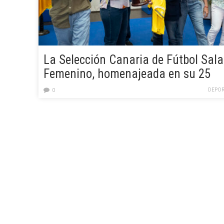
La Selección Canaria de Fútbol Sala
Femenino, homenajeada en su 25
aniversario como campeonas de
DEPOR
0
España