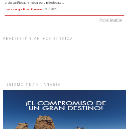
oreja,cariñosa,mimosa pero miedosa,e...
Leales.org » Gran Canaria
|
9.7.2025
PREDICCIÓN METEOROLÓGICA
ADOPCIÓN URGENTE GATA TEROR GRAN CANARIA
El ayuntamiento se va a llevar a Los Gatos callejeros de la zona los próximos
días, ella incluida...
Leales.org » Gran Canaria
|
9.7.2025
TURISMO GRAN CANARIA
Gato manso encontrado