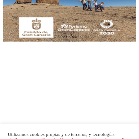
Este gato macho ha aparecido en la calle hace menos de un mes, es muy
manso y extremadamente cari...
Leales.org » Gran Canaria
|
9.7.2025
Adopción urgente
Busco adopción responsable para mi perra. Pastor alemán, hembra, 4 años. Por
motivos personales ...
Leales.org » Gran Canaria
|
6.7.2025
Utilizamos cookies propias y de terceros, y tecnologías
SHIBA PERDIDO AVDA JOSE MESA Y LOPEZ