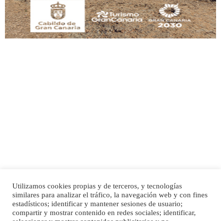
Adopción urgente
Busco adopción responsable para mi perra. Pastor alemán, hembra, 4 años. Por
motivos personales ...
Leales.org » Gran Canaria
|
6.7.2025
Utilizamos cookies propias y de terceros, y tecnologías
SHIBA PERDIDO AVDA JOSE MESA Y LOPEZ
similares para analizar el tráfico, la navegación web y con fines
PERRO MACHO RAZA SHIBA CON MICROCHIP PERDIDO HOY 06/07/2025 ZONA
Inicio
Publicidad
Política de privacidad
estadísticos; identificar y mantener sesiones de usuario;
MESA Y LOPEZ. ES MUY ASUSTADIZO
compartir y mostrar contenido en redes sociales; identificar,
Aviso Legal
Cláusula de Cookies