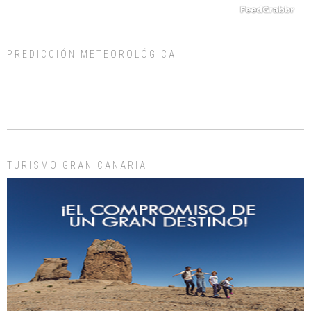
PREDICCIÓN METEOROLÓGICA
ADOPCIÓN URGENTE GATA TEROR GRAN CANARIA
El ayuntamiento se va a llevar a Los Gatos callejeros de la zona los próximos
días, ella incluida...
Leales.org » Gran Canaria
|
9.7.2025
TURISMO GRAN CANARIA
Gato manso encontrado
Este gato macho ha aparecido en la calle hace menos de un mes, es muy
manso y extremadamente cari...
Leales.org » Gran Canaria
|
9.7.2025