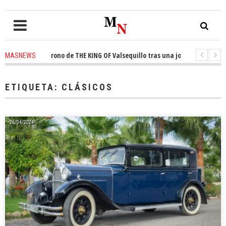
quista el trono de THE KING OF Valsequillo tras una jornada de baloncest
MASNEWS
enuncian que un solo policía cubre 30 kilómetros de costa en San Bartolom
ETIQUETA:
CLÁSICOS
26/04/2024