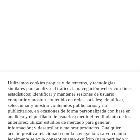
Adopción urgente
Busco adopción responsable para mi perra. Pastor alemán, hembra, 4 años. Por
motivos personales ...
Leales.org » Gran Canaria
|
6.7.2025
Utilizamos cookies propias y de terceros, y tecnologías
SHIBA PERDIDO AVDA JOSE MESA Y LOPEZ
similares para analizar el tráfico, la navegación web y con fines
PERRO MACHO RAZA SHIBA CON MICROCHIP PERDIDO HOY 06/07/2025 ZONA
Inicio
Publicidad
Política de privacidad
estadísticos; identificar y mantener sesiones de usuario;
MESA Y LOPEZ. ES MUY ASUSTADIZO
compartir y mostrar contenido en redes sociales; identificar,
Aviso Legal
Cláusula de Cookies
seleccionar y mostrar contenidos publicitarios y no
Leales.org » Gran Canaria
|
6.7.2025
Enlaces de interés
publicitarios, en ocasiones de forma personalizada con base en
analítica y el perfilado de usuarios; medir el rendimiento de los
anteriores; utilizar estudios de mercado para generar
información; y desarrollar y mejorar productos. Cualquier
acción positiva relacionada con la navegación, salvo cuando
legalmente se exija consentimiento explícito (para perfilado y