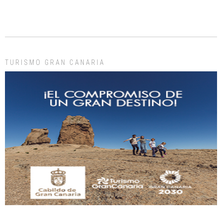
ADOPCIÓN URGENTE GATA TEROR GRAN CANARIA
El ayuntamiento se va a llevar a Los Gatos callejeros de la zona los próximos
días, ella incluida...
Leales.org » Gran Canaria
|
9.7.2025
TURISMO GRAN CANARIA
Gato manso encontrado
Este gato macho ha aparecido en la calle hace menos de un mes, es muy
manso y extremadamente cari...
Leales.org » Gran Canaria
|
9.7.2025