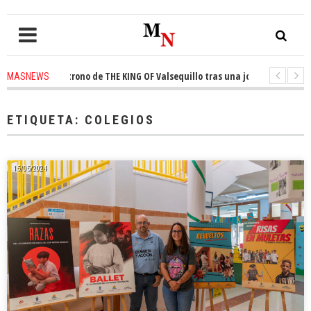
quista el trono de THE KING OF Valsequillo tras una jornada de baloncest
MASNEWS
enuncian que un solo policía cubre 30 kilómetros de costa en San Bartolom
ETIQUETA:
COLEGIOS
15/05/2024