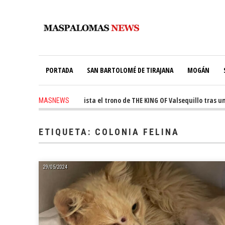
PORTADA
SAN BARTOLOMÉ DE TIRAJANA
MOGÁN
 ago
-
Ale Martín conquista el trono de THE KING OF Valsequillo tras una 
MASNEWS
ETIQUETA:
COLONIA FELINA
29/05/2024