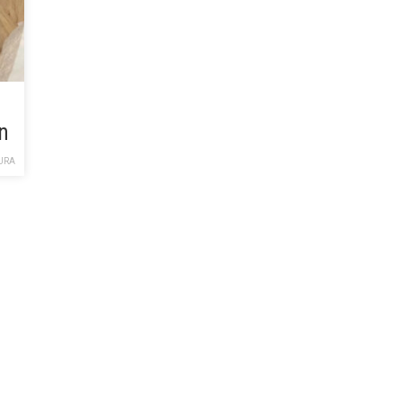
n
URA